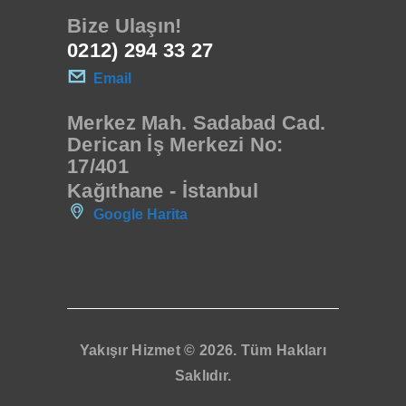
Bize Ulaşın!
0212) 294 33 27
Email
Merkez Mah. Sadabad Cad.
Derican İş Merkezi No:
17/401
Kağıthane - İstanbul
Google Harita
Yakışır Hizmet © 2026. Tüm Hakları
Saklıdır.