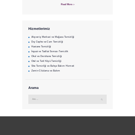
Read More
Hizmetlerimiz
Alışveriş Merkezi ve Mağaza Temizliği
Dış Cephe ve Cam Temizliği
Hastane Temizliği
İnşaat ve Tadilat Sonrası Temizlik
Okul ve Dershane Temizliği
Otel ve Tatil Köyü Temizliği
Site Temizliği ve Bahçe Bakım Hizmeti
Zemin Cilalama ve Bakım
Arama
Arama: