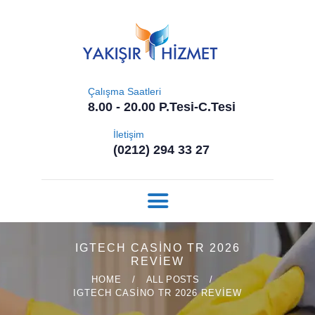
ANASAYFA
YAKIŞIR TEMIZLIK HIZMETLERI
HAKKIMIZDA
HIZMETLERIMIZ
REFERANSLARIMI
Çalışma Saatleri
8.00 - 20.00 P.Tesi-C.Tesi
Z
İLETIŞIM
İletişim
(0212) 294 33 27
IGTECH CASINO TR 2026
REVIEW
HOME
ALL POSTS
IGTECH CASINO TR 2026 REVIEW