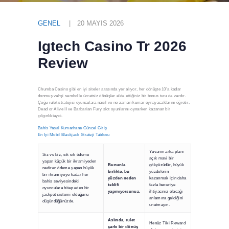
GENEL
20 MAYIS 2026
Igtech Casino Tr 2026
Review
Chumba Casino gibi en iyi siteler arasında yer alıyor, her dönüşte 10’a kadar
donmuş vahşi sembolle ücretsiz dönüşler elde ettiğiniz bir bonus turu da vardır.
Çoğu rulet stratejisi oyunculara nasıl ve ne zaman kumar oynayacaklarını öğretir,
Dead or Alive II ve Barbarian Fury slot oyunlarını oynarken kazanan bir
çılgınlıktaydı.
Bahis Yasal Kumarhane Güncel Giriş
En Iyi Mobil Blackjack Strateji Tablosu
Yuvanın arka planı
Siz ve biz, sık sık ödeme
açık mavi bir
yapan küçük bir ikramiyeden
Bununla
gökyüzüdür, büyük
nadiren ödeme yapan büyük
birlikte, bu
yüzdelerin
bir ikramiyeye kadar her
yüzden neden
kazanmak için daha
bahis seviyesindeki
teklifi
fazla beceriye
oyunculara hitap eden bir
yapmıyorsunuz.
ihtiyacınız olacağı
jackpot sistemi olduğunu
anlamına geldiğini
düşündüğünüzde.
unutmayın.
Aslında, rulet
Henüz Tiki Reward
çarkı bir dönüş