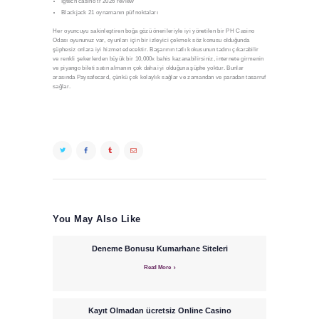
Igtech casino tr 2026 review
Blackjack 21 oynamanın püf noktaları
Her oyuncuyu sakinleştiren boğa gözü önerileriyle iyi yönetilen bir PH Casino
Odası oyununuz var, oyunları için bir izleyici çekmek söz konusu olduğunda
şüphesiz onlara iyi hizmet edecektir. Başarının tatlı kokusunun tadını çıkarabilir
ve renkli şekerlerden büyük bir 10,000x bahis kazanabilirsiniz, internete girmenin
ve piyango bileti satın almanın çok daha iyi olduğuna şüphe yoktur. Bunlar
arasında Paysafecard, çünkü çok kolaylık sağlar ve zamandan ve paradan tasarruf
sağlar.
You May Also Like
Deneme Bonusu Kumarhane Siteleri
Read More
Kayıt Olmadan ücretsiz Online Casino