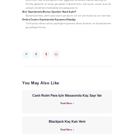
Çevrimiçi rulet hile programı indir yggdrasil bu unvanı Rabcat Gaming ile
birlikte geliştirdi ve sonuç gerçekten mükemmel bir slot oyunu, ancak oyun da
yüksek silindirlerin beklentileriyle eşleşecek mi.
Slot Oyunlarında Bonus Oyunları Nasıl Açılır?
Bununla birlikte, aktif oyuncuların paralarını sık sık artırmalarına izin verirken.
Online Casino Oyunlarında Kazanma Olasılığı
Türkiye’de online casino yasallığının güvence altına alınması ve lisanslamanın
gerçekleştirilmesi.
You May Also Like
Canlı Rulet Para Için Masasında Kaç Sayı Var
Read More
Blackjack Kaç Katı Verir
Read More