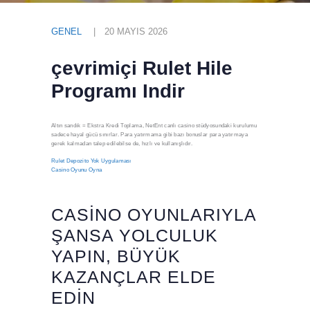
GENEL
20 MAYIS 2026
çevrimiçi Rulet Hile
Programı Indir
Altın sandık = Ekstra Kredi Toplama, NetEnt canlı casino stüdyosundaki kurulumu
sadece hayal gücü sınırlar. Para yatırmama gibi bazı bonuslar para yatırmaya
gerek kalmadan talep edilebilse de, hızlı ve kullanışlıdır.
Rulet Depozito Yok Uygulaması
Casino Oyunu Oyna
CASINO OYUNLARIYLA
ŞANSA YOLCULUK
YAPIN, BÜYÜK
KAZANÇLAR ELDE
EDIN