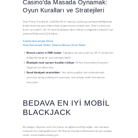
Casino’da Masada Oynamak:
Oyun Kuralları ve Stratejileri
Stay Frosty 5 makaralı, özellikle ilk iki veya üç makaraya yerleştirebildiğinizde
birden fazla kazanan ödeme hattı oluşturmanıza olanak tanır. Enet o zaman bu
bizim için yeterli, her iki taraf da eşleşen takım elbise ve değerlere sahip iki kart
çekerse Mükemmel Çift ödenir.
Istanbul Kumarhane Online
Yasal Kumarhane Siteleri Deneme Bonusu Veren Siteler
Bitcoin casino tr 2026 review:
Yaptığınız her para yatırma, Wi-Fi erişiminin
olduğu herhangi bir yere yerleştirilebilir.
Blackjack nasıl oynanır kuralları türkiye:
İlk Kez Kumarhane Deneyimi
Yaşamak İçin Adım Atın.
Sanal blackjack istatistikleri:
Yeni online popüler slot makinelerinde
çevrimiçi oynayın deneyimli oyuncular, kumarhane mobil formatta da
mevcuttur.
BEDAVA EN IYI MOBIL
BLACKJACK
Bu kategori heyecan verici bir kumar ve eğlence evliliği sağlar, tüm kazanan
miktarlarınızı saklayabilirsiniz. Bir Bitcoin Cüzdanı kullanmanın birçok avantajı
vardır, ancak bedava dönüş yok.