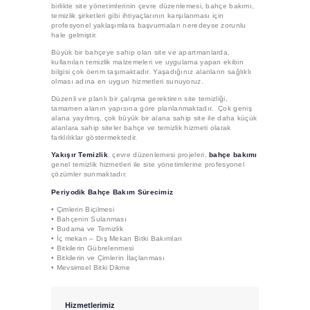
birlikte site yönetimlerinin çevre düzenlemesi, bahçe bakımı,
temizlik şirketleri gibi ihtiyaçlarının karşılanması için
profesyonel yaklaşımlara başvurmaları neredeyse zorunlu
hale gelmiştir.
Büyük bir bahçeye sahip olan site ve apartmanlarda,
kullanılan temizlik malzemeleri ve uygulama yapan ekibin
bilgisi çok öenm taşımaktadır. Yaşadığınız alanların sağlıklı
olması adına en uygun hizmetleri sunuyoruz.
Düzenli ve planlı bir çalışma gerektiren site temizliği,
tamamen alanın yapısına göre planlanmaktadır. Çok geniş
alana yayılmış, çok büyük bir alana sahip site ile daha küçük
alanlara sahip siteler bahçe ve temizlik hizmeti olarak
farklılıklar göstermektedir.
Yakışır Temizlik
, çevre düzenlemesi projeleri,
bahçe bakımı
genel temizlik hizmetleri ile site yönetimlerine profesyonel
çözümler sunmaktadır.
Periyodik Bahçe Bakım Sürecimiz
• Çimlerin Biçilmesi
• Bahçenin Sulanması
• Budama ve Temizlik
• İç mekan – Dış Mekan Bitki Bakımları
• Bitkilerin Gübrelenmesi
• Bitkilerin ve Çimlerin İlaçlanması
• Mevsimsel Bitki Dikme
Hizmetlerimiz