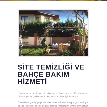
SITE TEMIZLIĞI VE
BAHÇE BAKIM
HIZMETI
Günümüzde yerleşim alanlarının şehirlerden uzaklaşmasıyla
birlikte şehre yakın toplu konutlara olan ilgi artmıştır.
Genellikle geniş yeşil alanları olan müstakil veya çok katlı ya
da her ikisinin de bir arada olduğu projelerin uygulanmasıyla