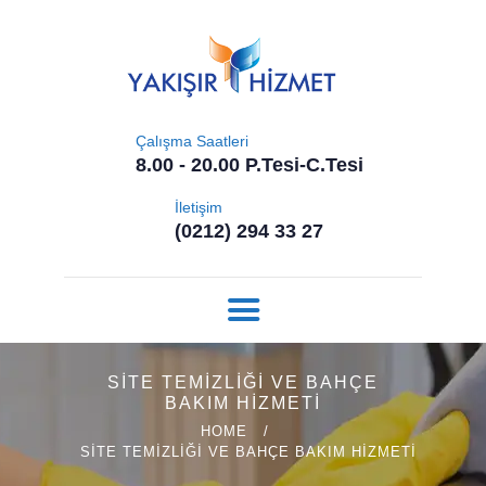
ANASAYFA
YAKIŞIR TEMIZLIK HIZMETLERI
HAKKIMIZDA
HIZMETLERIMIZ
REFERANSLARIMI
Çalışma Saatleri
8.00 - 20.00 P.Tesi-C.Tesi
Z
İLETIŞIM
İletişim
(0212) 294 33 27
SITE TEMIZLIĞI VE BAHÇE
BAKIM HIZMETI
HOME
SITE TEMIZLIĞI VE BAHÇE BAKIM HIZMETI