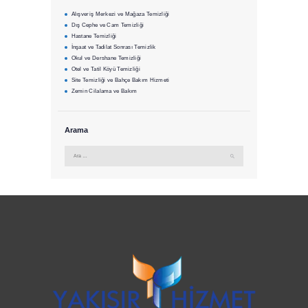
Alışveriş Merkezi ve Mağaza Temizliği
Dış Cephe ve Cam Temizliği
Hastane Temizliği
İnşaat ve Tadilat Sonrası Temizlik
Okul ve Dershane Temizliği
Otel ve Tatil Köyü Temizliği
Site Temizliği ve Bahçe Bakım Hizmeti
Zemin Cilalama ve Bakım
Arama
Arama: