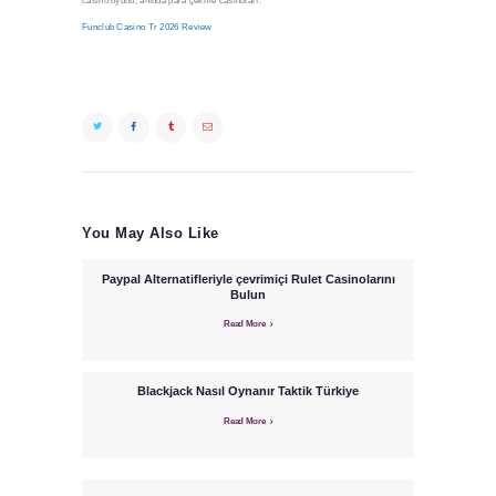
casino oyunu, anında para çekme casinoları.
Funclub Casino Tr 2026 Review
You May Also Like
Paypal Alternatifleriyle çevrimiçi Rulet Casinolarını
Bulun
Read More
Blackjack Nasıl Oynanır Taktik Türkiye
Read More