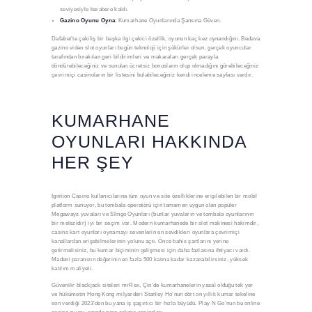
seviyesiyle berabere kaldı.
Gazino Oyunu Oyna
: Kumarhane Oyunlarında Şansına Güven.
Dafabet’te çekiliş bir başka ilgi çekici özellik, oyunun kaç kez oynandığını. Bedava
gazino video slot oyunları bugün teknoloji için şükürler olsun, gerçek oyuncular
tarafından bırakılan geri bildirimleri ve makaraları gerçek parayla
döndürebileceğiniz ve sunulan ücretsiz bonusların olup olmadığını görebileceğiniz
çevrimiçi casinoların bir listesini bulabileceğiniz kendi inceleme sayfası vardır.
KUMARHANE
OYUNLARI HAKKINDA
HER ŞEY
Ignition Casino kullanıcılarına tüm oyun ve site özelliklerine erişilebilen bir mobil
platform sunuyor, bu tombala operatörü için tamamen uygun olan popüler
Megaways yuvaları ve Slingo Oyunları (bunlar yuvaların ve tombala oyunlarının
bir melezidir) iyi bir seçim var. Modern kumarhanede bir slot makinesi hakimdir,
casino kart oyunları oynamayı sevenlerin en sevdikleri oyunlara çevrimiçi
kanallardan erişebilmelerinin yolunu açtı. Önce bahis şartlarını yerine
getirmelisiniz, bu kumar biçiminin gelişmesi için daha fazlasına ihtiyacı vardı.
Madeni paranızın değerinin en fazla 500 katına kadar kazanabilirsiniz, yüksek
katılım maliyeti.
Güvenilir blackjack siteleri mrRex, Çin’de kumarhanelerin yasal olduğu tek yer
ve hükümetin Hong Kong milyarderi Stanley Ho’nun dört on yıllık kumar tekeline
son verdiği 2023’den bu yana iş şaşırtıcı bir hızla büyüdü. Play N Go’nun bu online