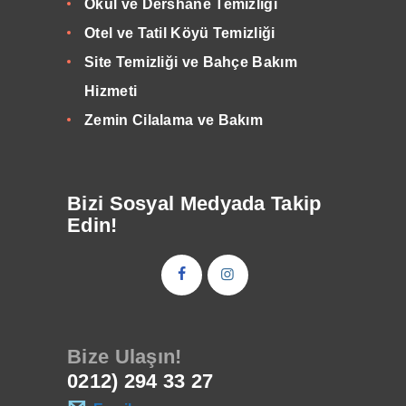
Okul ve Dershane Temizliği
Otel ve Tatil Köyü Temizliği
Site Temizliği ve Bahçe Bakım
Hizmeti
Zemin Cilalama ve Bakım
Bizi Sosyal Medyada Takip
Edin!
Bize Ulaşın!
0212) 294 33 27