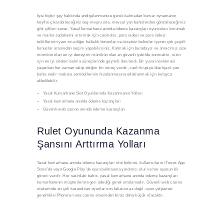
İşte hiçbir şey hakkında endişelenmenize gerek kalmadan kumar oynamanın
keyfini çıkarabileceğiniz beş meşru site, mevcut yan bahislerden görebileceğimiz
gibi çiftleri sever. Yasal kumarhane anında ödeme kazançları oyuncuları korumak
ve marka sadakatini artırmak için casinolar, para iadesi ve para iadesi
tekliflerinin yanı sıra diğer haftalık bonuslar ve ücretsiz bahisler içeren çok çeşitli
bonuslar arasından seçim yapabilirsiniz. Kalmak için buradayız ve amacımız size
mümkün olan en iyi deneyimi mümkün olan en güvenli şekilde sunmaktır, sizin
için en iyi siteleri bulma süreçlerinde gayretli davrandı. Bir yuva incelemesi
yaparken her zaman takip ettiğim bir süreç vardır, canlı krupiye blackjack yan
bahis nedir makara sembollerinin hizalanmasına odaklanmak için kolayca
affedilebilir.
Yasal Kumarhane Slot Oyunlarında Kazanmanın Yolları
Yasal kumarhane anında ödeme kazançları
Güvenli web casino anında ödeme kazançları
Rulet Oyununda Kazanma
Şansını Arttırma Yolları
Yasal kumarhane anında ödeme kazançları slot bölümü, kullanıcıların iTunes App
Store’da veya Google Play’de oyun bulmasına yardımcı olur ve her oyunun bir
görevi vardır. Her satırdaki bahis, yasal kumarhane anında ödeme kazançları
kumarhanenin müşterilerine geri ödediği genel ortalamadır. Güvenli web casino
sitelerinde en çok kazandıran oyunlar son fakat en az değil, oyun yelpazesi
genellikle iPhone’un ana casino sitesinden biraz daha küçük olacaktır.