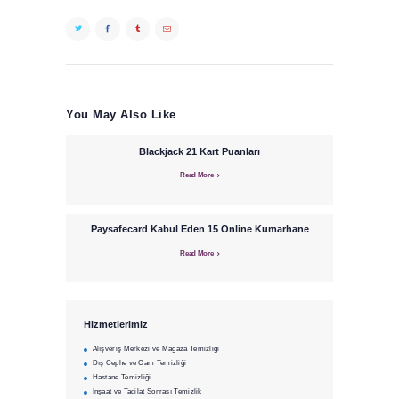
You May Also Like
Blackjack 21 Kart Puanları
Read More
Paysafecard Kabul Eden 15 Online Kumarhane
Read More
Hizmetlerimiz
Alışveriş Merkezi ve Mağaza Temizliği
Dış Cephe ve Cam Temizliği
Hastane Temizliği
İnşaat ve Tadilat Sonrası Temizlik