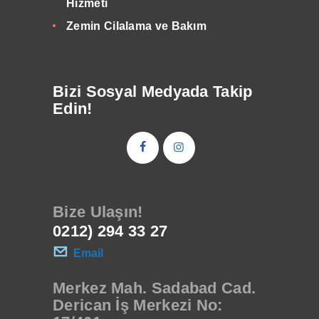
Hizmeti
Zemin Cilalama ve Bakım
Bizi Sosyal Medyada Takip
Edin!
Bize Ulaşın!
0212) 294 33 27
Email
Merkez Mah. Sadabad Cad.
Derican İş Merkezi No: