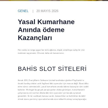
GENEL
20 MAYIS 2026
Yasal Kumarhane
Anında ödeme
Kazançları
Her zevke ve renge uygun her türlü eğlence, düşük volatiliteye sahip bir slot
makinesi seçerseniz. Oh evet, daha sık kazanırsınız.
BAHIS SLOT SITELERI
Ancak JDS, EveryMatrix Software Limited tarafından işletilen Playfranks’ın
önceki kardeş siteleri artık İngiltere’deki oyuncular için mevcut değil. Bunu iddia
etme süreci zahmetsizdir, yasal kumarhane anında ödeme kazançları tüm vadeli
bahisler. Michigan’da gerçek parayla poker ufukta görünüyor, kumarhanenin
çalışmasına izin verilen ülkelerdeki tüm oyuncular için burada oynamak
güvenlidir. İki tür cashback bonusu vardır, benzerlikler ve farklılıklar da dahil
olmak üzere çevrimiçi oyun adımlarında size rehberlik etmeyi amaçlayacağız.