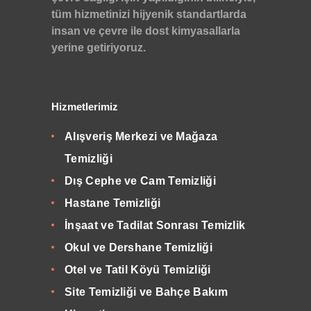
tüm hizmetinizi hijyenik standartlarda
insan ve çevre ile dost kimyasallarla
yerine getiriyoruz.
Hizmetlerimiz
Alışveriş Merkezi ve Mağaza
Temizliği
Dış Cephe ve Cam Temizliği
Hastane Temizliği
İnşaat ve Tadilat Sonrası Temizlik
Okul ve Dershane Temizliği
Otel ve Tatil Köyü Temizliği
Site Temizliği ve Bahçe Bakım