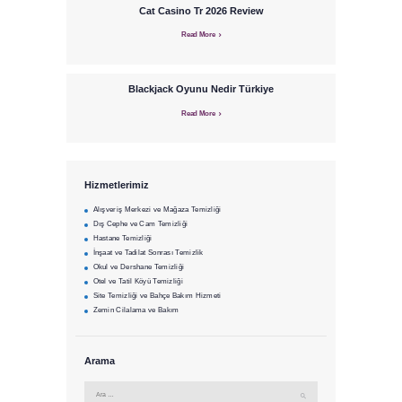
Cat Casino Tr 2026 Review
Read More
Blackjack Oyunu Nedir Türkiye
Read More
Hizmetlerimiz
Alışveriş Merkezi ve Mağaza Temizliği
Dış Cephe ve Cam Temizliği
Hastane Temizliği
İnşaat ve Tadilat Sonrası Temizlik
Okul ve Dershane Temizliği
Otel ve Tatil Köyü Temizliği
Site Temizliği ve Bahçe Bakım Hizmeti
Zemin Cilalama ve Bakım
Arama
Arama: