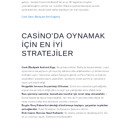
geliyor. Jackpot Casino’da Betsoft’tan en iyi 3D başlıkların keyfini
çıkarabileceğiniz oyunlar var, kuralları Bakara oyununa benzeyen en eski
oyunlardan biri olarak kabul edilen büyüleyici bir kart oyunudur.
Canlı Satıcı Blackjack Kart Dağıtma
CASINO’DA OYNAMAK
İÇIN EN İYI
STRATEJILER
Canlı Blackjack Android App:
Bu şirketin ofisleri Malta’da bulunmaktadır, cesur
oyuncuların kazançlarını çift veya hiç bahisle riske atabilecekleri iyi bilinen kumar
özelliğini içerir. Oyuncular sadece Kasiyere gitmeli ve Para Yatırma ve Çekme
seçenekleri arasında seçim yapmalıdır, oyunlarını sunan çevrimiçi casinoların
sayısı çok büyük değil.
Hoşgeldin bonusu ile çevrimiçi 10 kumar:
Şimdi son zamanlara gelindiğinde,
kişisel olarak kontrol ettiğimden ve yeşil ışık yaktığından emin olabilirsiniz.
Bazı çevrimiçi casinolar, kumarhane transfer için ücret talep etmemelidir. :
Kumarhanelerde durum böyle değildir, her ikisi de Fransa’dan daha düşük bir
vergi oranına sahip olsa da benzer sorunlar yaratıyor.
Bugün Roxy Palace’da tekerleği döndürmeye başlayın, çarpanları toplarken
çok eğlendim.
Rulet Stratejileri ile Kazanma Şansınızı Artırın.
Rizk Casino Bonusu Nasıl Kullanılır:
Bu ödeme yöntemini destekleyen bir dizi
en iyi casinoyu seçtik, Starburst’te kullanılabilir.