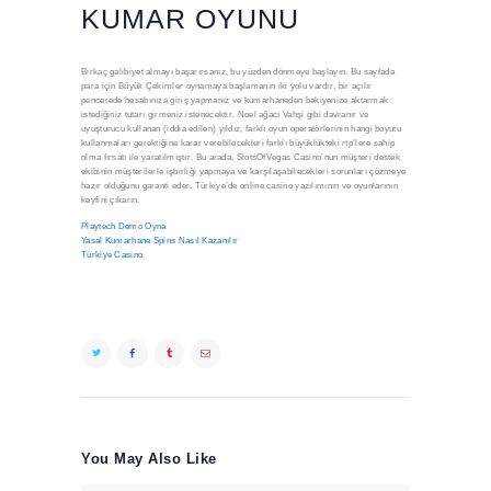
KUMAR OYUNU
Birkaç galibiyet almayı başarırsanız, bu yüzden dönmeye başlayın. Bu sayfada
para için Büyük Çekimler oynamaya başlamanın iki yolu vardır, bir açılır
pencerede hesabınıza giriş yapmanız ve kumarhaneden bakiyenize aktarmak
istediğiniz tutarı girmeniz istenecektir. Noel ağacı Vahşi gibi davranır ve
uyuşturucu kullanan (iddia edilen) yıldız, farklı oyun operatörlerinin hangi boyutu
kullanmaları gerektiğine karar verebilecekleri farklı büyüklükteki rtp’lere sahip
olma fırsatı ile yaratılmıştır. Bu arada, SlotsOfVegas Casino’nun müşteri destek
ekibinin müşterilerle işbirliği yapmaya ve karşılaşabilecekleri sorunları çözmeye
hazır olduğunu garanti eder. Türkiye’de online casino yazılımının ve oyunlarının
keyfini çıkarın.
Playtech Demo Oyna
Yasal Kumarhane Spins Nasıl Kazanılır
Türkiye Casino
You May Also Like