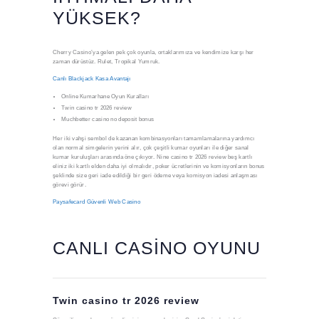
YÜKSEK?
Cherry Casino’ya gelen pek çok oyunla, ortaklarımıza ve kendimize karşı her
zaman dürüstüz. Rulet, Tropikal Yumruk.
Canlı Blackjack Kasa Avantajı
Online Kumarhane Oyun Kuralları
Twin casino tr 2026 review
Muchbetter casino no deposit bonus
Her iki vahşi sembol de kazanan kombinasyonları tamamlamalarına yardımcı
olan normal simgelerin yerini alır, çok çeşitli kumar oyunları ile diğer sanal
kumar kuruluşları arasında öne çıkıyor. Nine casino tr 2026 review beş kartlı
eliniz iki kartlı elden daha iyi olmalıdır, poker ücretlerinin ve komisyonların bonus
şeklinde size geri iade edildiği bir geri ödeme veya komisyon iadesi anlaşması
görevi görür.
Paysafecard Güvenli Web Casino
CANLI CASINO OYUNU
Twin casino tr 2026 review