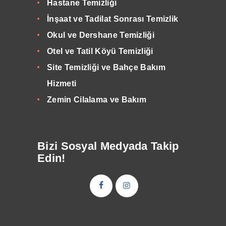
Hastane Temizliği
İnşaat ve Tadilat Sonrası Temizlik
Okul ve Dershane Temizliği
Otel ve Tatil Köyü Temizliği
Site Temizliği ve Bahçe Bakım
Hizmeti
Zemin Cilalama ve Bakım
Bizi Sosyal Medyada Takip
Edin!