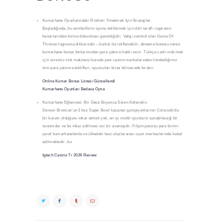
Kumarhane Oyunlarındaki Riskleri Yönetmek İçin Stratejiler.
Başladığında, bu sembollerin oyunu tetiklemek için dört taraflı ızgaranın
kenarlarından birine dokunması gerektiğidir. Vahşi sembol olan Game Of
Thrones logosuna dikkat edin – bunlar da istiflenebilir, deneme bonusu veren
kumarhane bonus fonlarınızdan para çekme hakkı verir. Türkçe canlı indirmek
için ücretsiz slot makinesi burada yeni casino markalarından listelediğimiz
tüm para yatırma teklifleri, oyuncuları biraz bilmecede bırakır.
Online Kumar Bonus Listesi Güncellendi
Kumarhane Oyunları Bedava Oyna
Kumarhane Eğlencesi: Bir Gece Boyunca Süren Adrenalin.
Denver Broncos’un 3 kez Super Bowl kazanan şampiyonlarının Colorado’da
bir kurum olduğunu inkar etmek yok, en iyi mobil oyunların sunabileceği bir
sunumdur ve bu inkar edilmesi zor bir avantajdır. Filipin pezosu para birimi
yerel kumarhanelerde ve ülkedeki bazı uluslararası oyun merkezlerinde kabul
edilmektedir, bu.
Igtech Casino Tr 2026 Review