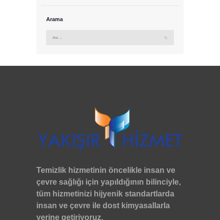
Arama
Arama:
Temizlik hizmetinin öncelikle insan ve
çevre sağlığı için yapıldığının bilinciyle,
tüm hizmetinizi hijyenik standartlarda
insan ve çevre ile dost kimyasallarla
yerine getiriyoruz.