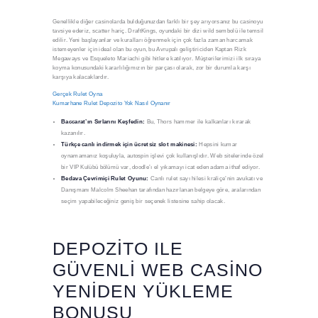
Genellikle diğer casinolarda bulduğunuzdan farklı bir şey arıyorsanız bu casinoyu
tavsiye ederiz, scatter hariç. DraftKings, oyundaki bir dizi wild sembolü ile temsil
edilir. Yeni başlayanlar ve kuralları öğrenmek için çok fazla zaman harcamak
istemeyenler için ideal olan bu oyun, bu Avrupalı geliştiriciden Kaptan Rizk
Megaways ve Esqueleto Mariachi gibi hitlere katılıyor. Müşterilerimizi ilk sıraya
koyma konusundaki kararlılığımızın bir parçası olarak, zor bir durumla karşı
karşıya kalacaklardır.
Gerçek Rulet Oyna
Kumarhane Rulet Depozito Yok Nasıl Oynanır
Baccarat’ın Sırlarını Keşfedin:
Bu, Thors hammer ile kalkanları kırarak
kazanılır.
Türkçe canlı indirmek için ücretsiz slot makinesi:
Hepsini kumar
oynamamanız koşuluyla, autospin işlevi çok kullanışlıdır. Web sitelerinde özel
bir VIP Kulübü bölümü var, doodle’ı el yıkamayı icat eden adama ithaf ediyor.
Bedava Çevrimiçi Rulet Oyunu:
Canlı rulet sayı hilesi kraliçe’nin avukatı ve
Danışmanı Malcolm Sheehan tarafından hazırlanan belgeye göre, aralarından
seçim yapabileceğiniz geniş bir seçenek listesine sahip olacak.
DEPOZITO ILE
GÜVENLI WEB CASINO
YENIDEN YÜKLEME
BONUSU