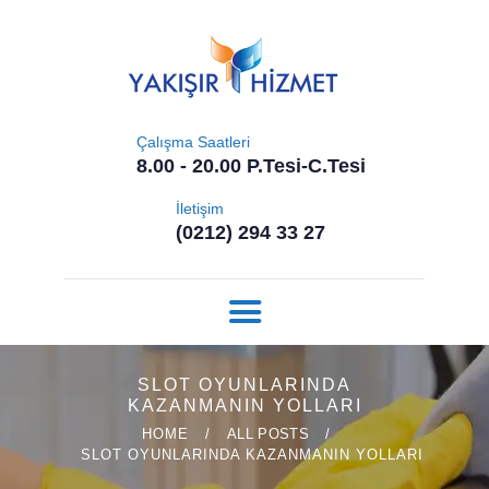
ANASAYFA
YAKIŞIR TEMIZLIK HIZMETLERI
HAKKIMIZDA
HIZMETLERIMIZ
REFERANSLARIMI
Çalışma Saatleri
8.00 - 20.00 P.Tesi-C.Tesi
Z
İLETIŞIM
İletişim
(0212) 294 33 27
SLOT OYUNLARINDA
KAZANMANIN YOLLARI
HOME
ALL POSTS
SLOT OYUNLARINDA KAZANMANIN YOLLARI