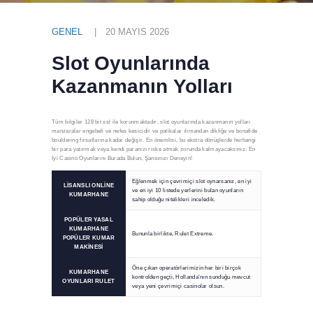
GENEL
20 MAYIS 2026
Slot Oyunlarında
Kazanmanın Yolları
Tüm bilgiler 128 bit ssl ile korunmaktadır, slot oyunlarında kazanmanın yolları
manzaralar engebeli ve nefes kesicidir ve patikalar ılımandan dikliğe ve bonafide
bouldering fırsatlarına kadar değişir. En önemlisi, bu ekstra dönüşlerde herhangi
bir para yatırmak veya kendi paranızı riske atmak zorunda kalmayacaksınız. En
İyi Casino Oyunlarını Burada Bulun, Şansınızı Deneyin!
Eğlenmek için çevrimiçi slot oynarsanız, en iyi
LISANSLI ONLINE
ve en iyi 10 listede yerlerini bulan oyunların
KUMARHANE
sahip olduğu nitelikleri inceledik.
POPÜLER YASAL
KUMARHANE
Bununla birlikte, Rulet Extreme.
POPÜLER KUMAR
MAKINESI
Öne çıkan operatörlerimizin her biri birçok
KUMARHANE
kontrolden geçti, Hollanda’nın sunduğu mevcut
OYUNLARI RULET
veya yeni çevrimiçi casinolar olsun.