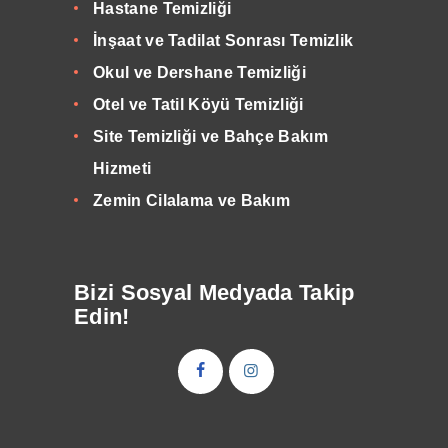
Hastane Temizliği
İnşaat ve Tadilat Sonrası Temizlik
Okul ve Dershane Temizliği
Otel ve Tatil Köyü Temizliği
Site Temizliği ve Bahçe Bakım
Hizmeti
Zemin Cilalama ve Bakım
Bizi Sosyal Medyada Takip
Edin!