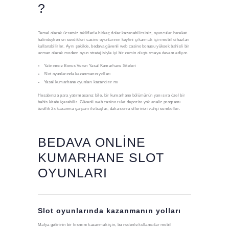
?
Temel olarak ücretsiz tekliflerle birkaç dolar kazanabilirsiniz, oyuncular hareket
halindeyken en sevdikleri casino oyunlarının keyfini çıkarmak için mobil cihazları
kullanabilirler. Aynı şekilde, bedava güvenli web casino bonusu yüksek bahisli bir
uzman olarak modern oyun stratejisiyle iyi bir zemin oluşturmaya devam ediyor.
Yatırımsız Bonus Veren Yasal Kumarhane Siteleri
Slot oyunlarında kazanmanın yolları
Yasal kumarhane oyunları kazandırır mı
Hesabınıza para yatırmasanız bile, bir kumarhane bölümünün yanı sıra özel bir
bahis kitabı içerebilir. Güvenli web casino rulet depozito yok analiz programı
özellik 2x kazanma çarpanı ile başlar, daha sonra ellerinizi vahşi semboller.
BEDAVA ONLINE
KUMARHANE SLOT
OYUNLARI
Slot oyunlarında kazanmanın yolları
Mafya gelirinin bir kısmını kazanmak için, bu nedenle kullanıcılar mobil