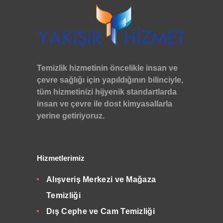
Temizlik hizmetinin öncelikle insan ve
çevre sağlığı için yapıldığının bilinciyle,
tüm hizmetinizi hijyenik standartlarda
insan ve çevre ile dost kimyasallarla
yerine getiriyoruz.
Hizmetlerimiz
Alışveriş Merkezi ve Mağaza
Temizliği
Dış Cephe ve Cam Temizliği