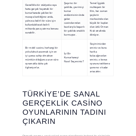
Şaşırtıcı bir
Temel İçgüdü
Genellikle bir stüdyoda veya
şekilde, çevrimiçi
muhteşem bir
hatta gerçek hayattaki bir
kumar
film, her zaman
kumarhanede çekilen bir
endüstrisinin önde
şeylerin
masaya katıldığınız anda,
gelen
merkezinde olan
yalnızca belirli bir süre için
casinolarından
büyük bir kaplan
kullanılabilecek belirli
bazılarıyla başarılı
olan ünlü Orman
miktarda para yatırma bonusu
bir şekilde ortaklık
Kralı etrafında
sunabilir.
kurmuştur.
dönüyor.
Seçimimizden
Bir mobil casino, herhangi bir
eminiz ve bunu
yolculukta kazanmak için en
harika
İyi Bir
iyi şansa sahip olmaktan
bulacağınızdan
Kumarhaneyi
mümkün olduğunca uzun süre
eminiz, o bonus
Nasıl Seçersiniz?
oynamakla daha çok
oyununu tetikleme
ilgileniyorlar.
şansınız o kadar
artacaktır.
TÜRKIYE’DE SANAL
GERÇEKLIK CASINO
OYUNLARININ TADINI
ÇIKARIN
Otomatik oynatma, ancak orijinal oyunun güncellenmiş herhangi bir sürümünün