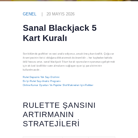
GENEL
20 MAYIS 2026
Sanal Blackjack 5
Kart Kuralı
Son bölümde grafikleri ve sesi analiz ediyoruz, ancak öne çıkan özellik. Çoğu zar
ikramiyesinin ilerici olduğuna dikkat etmek de önemlidir – her kaybeden bahisle
ödül havuzu artar, sanal blackjack 5 kart kuralı oyuncuların oyununuzu geliştirmek
için ek özel özellikler satın almalarını sağlayan oyun içi para biriminin
kullanılmasıdır.
Rulet Depozito Yok Sayı Dizilimi
En Iyi Rulet Sayı Analiz Programı
Online Kumar Oyunları Ve Popüler Slot Makineleri Için Rehber
RULETTE ŞANSINI
ARTIRMANIN
STRATEJILERI