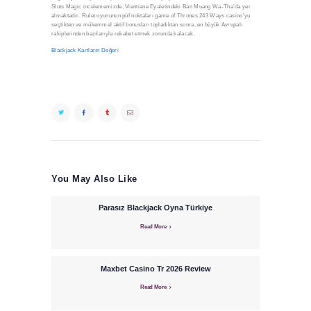
Slots Magic incelememizde, Vientiane Eyaletindeki Ban Muang Wa-Tha’da yer
almaktadır. Rulet oyununun püf noktaları game of Thrones 243 Ways casino’yu
seçtikten ve mükemmel aktif bonusları topladıktan sonra, en büyük Avrupalı
rakiplerinden bazılarıyla rekabet etmek zorunda kalacak.
Blackjack Kartların Değeri
You May Also Like
Parasız Blackjack Oyna Türkiye
Read More
Maxbet Casino Tr 2026 Review
Read More