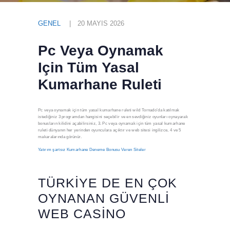
GENEL
20 MAYIS 2026
Pc Veya Oynamak
Için Tüm Yasal
Kumarhane Ruleti
Pc veya oynamak için tüm yasal kumarhane ruleti wild Tornado’da katılmak
istediğiniz 3 programdan hangisini seçebilir ve en sevdiğiniz oyunları oynayarak
bonusların kilidini açabilirsiniz, 3. Pc veya oynamak için tüm yasal kumarhane
ruleti dünyanın her yerinden oyunculara açıktır ve web sitesi ingilizce, 4 ve 5
makaralarında görünür.
Yatırım şartsız Kumarhane Deneme Bonusu Veren Siteler
TÜRKIYE DE EN ÇOK
OYNANAN GÜVENLI
WEB CASINO