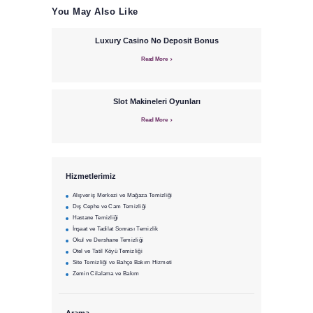
You May Also Like
Luxury Casino No Deposit Bonus
Read More
Slot Makineleri Oyunları
Read More
Hizmetlerimiz
Alışveriş Merkezi ve Mağaza Temizliği
Dış Cephe ve Cam Temizliği
Hastane Temizliği
İnşaat ve Tadilat Sonrası Temizlik
Okul ve Dershane Temizliği
Otel ve Tatil Köyü Temizliği
Site Temizliği ve Bahçe Bakım Hizmeti
Zemin Cilalama ve Bakım