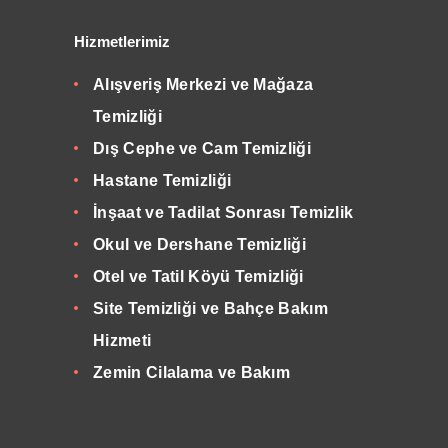
Hizmetlerimiz
Alışveriş Merkezi ve Mağaza
Temizliği
Dış Cephe ve Cam Temizliği
Hastane Temizliği
İnşaat ve Tadilat Sonrası Temizlik
Okul ve Dershane Temizliği
Otel ve Tatil Köyü Temizliği
Site Temizliği ve Bahçe Bakım
Hizmeti
Zemin Cilalama ve Bakım