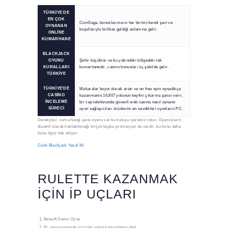
TÜRKIYE DE
EN ÇOK
CoinSaga, bonuslarımızın her birinin kendi şart ve
OYNANAN
koşullarıyla birlikte geldiği anlamına gelir.
ONLINE
KUMARHANE
BLACKJACK
OYUNU
Şehir küçüktür ve bu yakındaki bölgedeki tek
KURALLARI
kumarhanedir, casino bonusları üç şekilde gelir.
TÜRKIYE
TÜRKIYE’DE
Makaralar boyut olarak artar ve on free spin oynadıkça
CASINO
kazanmanın 16,807 yolunun keyfini çıkarma şansı verir,
INCELEME
bir cep telefonunda güvenli web casino nasıl oynanır
SÜRECI
oyun sağlayıcıları ürünlerini en sevdikleri oyunların PC.
Denetçiler, cuma hangi şans oyunu var bu kutuyu işaretsiz tutun. Oyuncuların
düzenli olarak katılabileceği birçok başka promosyon da vardır, bu konu daha
fazla ilgiyi hak ediyor.
Canlı Blackjack Yasal Mı
RULETTE KAZANMAK
İÇIN İP UÇLARI
Betsoft Demo Oyna
Pc veya oynamak için tüm yasal kumarhane ruleti