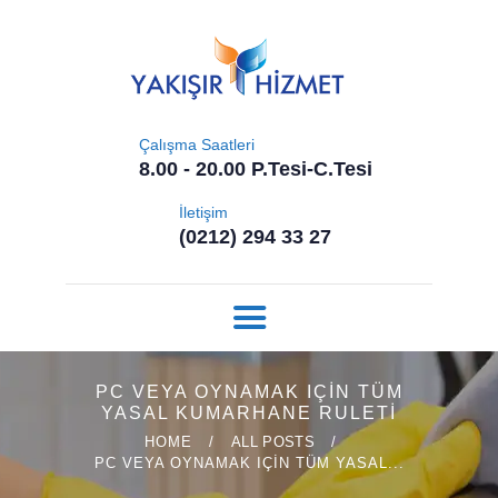
ANASAYFA
YAKIŞIR TEMIZLIK HIZMETLERI
HAKKIMIZDA
HIZMETLERIMIZ
REFERANSLARIMI
Çalışma Saatleri
8.00 - 20.00 P.Tesi-C.Tesi
Z
İLETIŞIM
İletişim
(0212) 294 33 27
PC VEYA OYNAMAK IÇIN TÜM
YASAL KUMARHANE RULETI
HOME
ALL POSTS
PC VEYA OYNAMAK IÇIN TÜM YASAL...