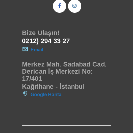
Bize Ulaşın!
0212) 294 33 27
Email
Merkez Mah. Sadabad Cad.
Derican İş Merkezi No:
17/401
Kağıthane - İstanbul
Google Harita