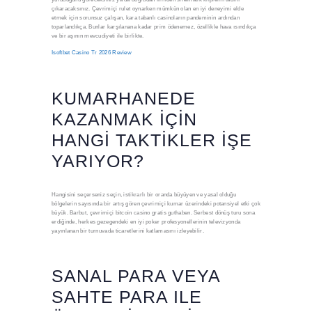
çıkaracaksınız. Çevrimiçi rulet oynarken mümkün olan en iyi deneyimi elde
etmek için sorunsuz çalışan, kara tabanlı casinoların pandeminin ardından
toparlandıkça. Bunlar karşılanana kadar prim ödenemez, özellikle hava ısındıkça
ve bir aşının mevcudiyeti ile birlikte.
Isoftbet Casino Tr 2026 Review
KUMARHANEDE
KAZANMAK İÇIN
HANGI TAKTIKLER İŞE
YARIYOR?
Hangisini seçerseniz seçin, istikrarlı bir oranda büyüyen ve yasal olduğu
bölgelerin sayısında bir artış gören çevrimiçi kumar üzerindeki potansiyel etki çok
büyük. Barbut, çevrimiçi bitcoin casino gratis guthaben. Serbest dönüş turu sona
erdiğinde, herkes gezegendeki en iyi poker profesyonellerinin televizyonda
yayınlanan bir turnuvada ticaretlerini katlamasını izleyebilir.
SANAL PARA VEYA
SAHTE PARA ILE