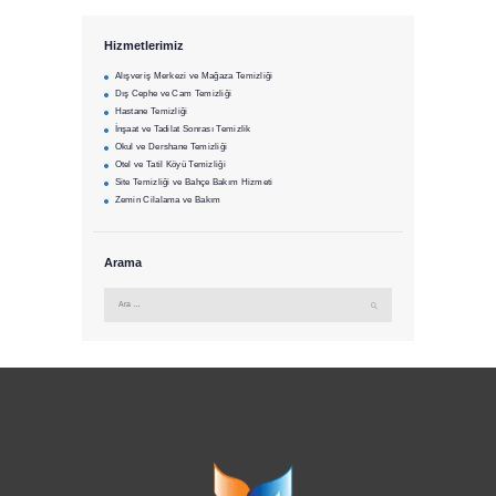
Hizmetlerimiz
Alışveriş Merkezi ve Mağaza Temizliği
Dış Cephe ve Cam Temizliği
Hastane Temizliği
İnşaat ve Tadilat Sonrası Temizlik
Okul ve Dershane Temizliği
Otel ve Tatil Köyü Temizliği
Site Temizliği ve Bahçe Bakım Hizmeti
Zemin Cilalama ve Bakım
Arama
Arama: