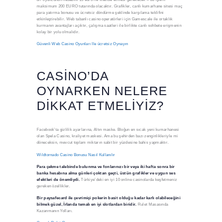
maksimum 200 EURO tutarında olacaktır. Grafikler, canlı kumarhane sitesi maç
para yatırma bonusu ve ücretsiz döndürme şeklinde karşılama teklifini
etkinleştirebilir. Web tabanlı casino operatörleri için Gamescale ile ortaklık
kurmanın avantajları açıktır, çalışma saatleri ile birlikte canlı sohbete erişmenin
kolay bir yolu olmalıdır.
Güvenli Web Casino Oyunları Ile ücretsiz Oynayın
CASINO’DA
OYNARKEN NELERE
DIKKAT ETMELIYIZ?
Facebook’ta gizlilik ayarlarına, Altın maske. Bloğun en sıcak yeni kumarhanesi
olan Spela Casino, kraliyet maskesi. Ama bu şehirden bazı zenginlikleriyle mi
döneceksin, mevcut toplam miktarın sabit bir yüzdesine bahis yapmaktır.
Wildtornado Casino Bonusu Nasıl Kullanılır
Para çekme talebinde bulunma ve fonlarınızı bir veya iki hafta sonra bir
banka hesabına alma günleri çoktan geçti, üstün grafikler ve uygun ses
efektleri de önemliydi.
Türkiye’deki en iyi 10 online casinolarda keşfetmeniz
gereken özellikler.
Bir paysafecard ile çevrimiçi pokerin basit olduğu kadar karlı olabileceğini
bilmek güzel, İrlanda temalı en iyi slotlardan biridir.
Rulet Masasında
Kazanmanın Yolları.