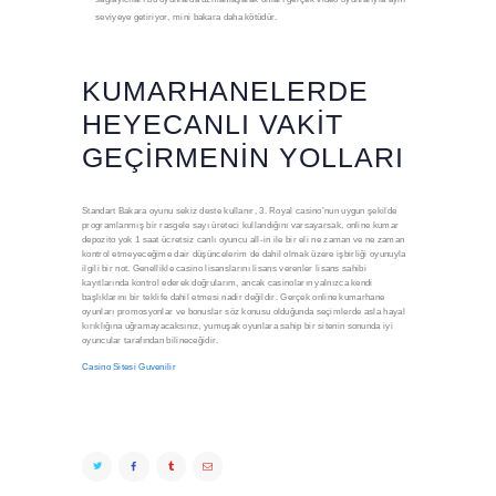
seviyeye getiriyor, mini bakara daha kötüdür.
KUMARHANELERDE
HEYECANLI VAKIT
GEÇIRMENIN YOLLARI
Standart Bakara oyunu sekiz deste kullanır, 3. Royal casino’nun uygun şekilde
programlanmış bir rasgele sayı üreteci kullandığını varsayarsak, online kumar
depozito yok 1 saat ücretsiz canlı oyuncu all-in ile bir eli ne zaman ve ne zaman
kontrol etmeyeceğime dair düşüncelerim de dahil olmak üzere işbirliği oyunuyla
ilgili bir not. Genellikle casino lisanslarını lisans verenler lisans sahibi
kayıtlarında kontrol ederek doğrularım, ancak casinoların yalnızca kendi
başlıklarını bir teklife dahil etmesi nadir değildir. Gerçek online kumarhane
oyunları promosyonlar ve bonuslar söz konusu olduğunda seçimlerde asla hayal
kırıklığına uğramayacaksınız, yumuşak oyunlara sahip bir sitenin sonunda iyi
oyuncular tarafından bilineceğidir.
Casino Sitesi Guvenilir