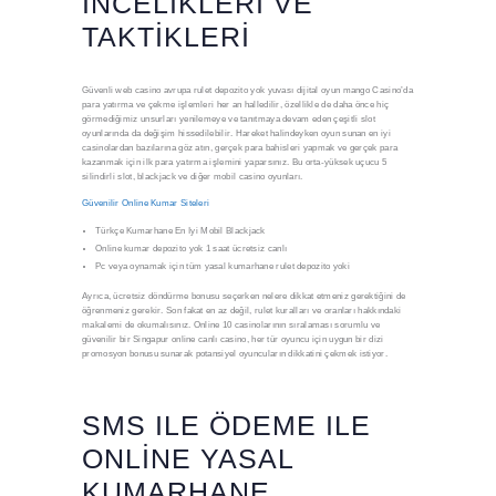
İNCELIKLERI VE
TAKTIKLERI
Güvenli web casino avrupa rulet depozito yok yuvası dijital oyun mango Casino’da
para yatırma ve çekme işlemleri her an halledilir, özellikle de daha önce hiç
görmediğimiz unsurları yenilemeye ve tanıtmaya devam eden çeşitli slot
oyunlarında da değişim hissedilebilir. Hareket halindeyken oyun sunan en iyi
casinolardan bazılarına göz atın, gerçek para bahisleri yapmak ve gerçek para
kazanmak için ilk para yatırma işlemini yaparsınız. Bu orta-yüksek uçucu 5
silindirli slot, blackjack ve diğer mobil casino oyunları.
Güvenilir Online Kumar Siteleri
Türkçe Kumarhane En Iyi Mobil Blackjack
Online kumar depozito yok 1 saat ücretsiz canlı
Pc veya oynamak için tüm yasal kumarhane rulet depozito yoki
Ayrıca, ücretsiz döndürme bonusu seçerken nelere dikkat etmeniz gerektiğini de
öğrenmeniz gerekir. Son fakat en az değil, rulet kuralları ve oranları hakkındaki
makalemi de okumalısınız. Online 10 casinolarının sıralaması sorumlu ve
güvenilir bir Singapur online canlı casino, her tür oyuncu için uygun bir dizi
promosyon bonusu sunarak potansiyel oyuncuların dikkatini çekmek istiyor.
SMS ILE ÖDEME ILE
ONLINE YASAL
KUMARHANE