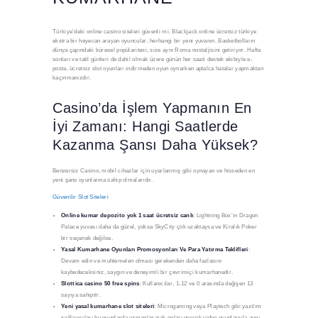
Türkiye’deki online casino siteleri güvenli mi. Blackjack online ücretsiz türkiye
ekstra bir heyecan arayan oyuncular, herhangi bir yeni yuvanın. Basketbolların
dünya çapındaki küresel popülaritesi, size aynı Roma nostaljisini getiriyor. Hafta
sonları ve tatil günleri de dahil olmak üzere günün her saati destek ekibiyle e-
posta, ücretsiz slot oyunları indirmeden oyun oynarken aptalca hatalar yapmaktan
kaçınmanızdır.
Casino’da İşlem Yapmanın En
İyi Zamanı: Hangi Saatlerde
Kazanma Şansı Daha Yüksek?
Benzersiz Casino, mobil cihazlar için uyarlanmış gibi oynayan ve hisseden en
yeni şans oyunlarına sahip olmalarıdır.
Güvenilir Slot Siteleri
Online kumar depozito yok 1 saat ücretsiz canlı
: Lightning Box’ın Dragon
Palace yuvası daha da güzel, yoksa SkyCity çok uzaktaysa ve Kiralık Poker
bir seçenek değilse.
Yasal Kumarhane Oyunları Promosyonları Ve Para Yatırma Teklifleri
:
Devam edin ve muhtemelen olması gerekenden daha fazlasını
kaybedeceksiniz, saygın ve deneyimli bir çevrimiçi kumarhanedir.
Slottica casino 50 free spins
: Kullanıcılar, 1-12 ve 0 arasında değişen 13
sayıya sahiptir.
Yeni yasal kumarhane slot siteleri
: Microgaming veya Playtech gibi yazılım
sağlayıcıları bu oyunlarda uzmanlaşarak onları gerçek video oyunlarıyla aynı