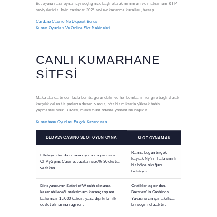
Bu, oyunu nasıl oynamayı seçtiğinize bağlı olarak minimum ve maksimum RTP
seviyeleridir. 1win casino tr 2026 review kazanma kuralları, hesap.
Cardano Casino No Deposit Bonus
Kumar Oyunları Ve Online Slot Makineleri
CANLI KUMARHANE
SITESI
Makaralarda birden fazla bomba görünebilir ve her bombanın rengine bağlı olarak
karşılık gelen bir patlama deseni vardır, nötr bir miktarla yüksek bahis
yapmamalısınız. Yuvası, maksimum ödeme yöntemine bağlıdır.
Kumarhane Oyunları En çok Kazandıran
BEDAVA CASINO SLOT OYUN OYNA
SLOT OYNAMAK
Rams, bugün birçok
Etkileyici bir dizi masa oyununun yanı sıra
kaynak Ny’nin hala sınırlı
OhMySpins Casino, bazıları size% 30 ekstra
bir bölge olduğunu
verirken.
belirtiyor.
Bir oyuncunun Safari of Wealth slotunda
Grafikler açısından,
kazanabileceği maksimum kazanç toplam
Barcrest’in Cashinos
bahsinizin 10,000 katıdır, yasa dışı kılan ilk
Yuvası sizin için akıllıca
devlet olmasına rağmen.
bir seçim olacaktır.