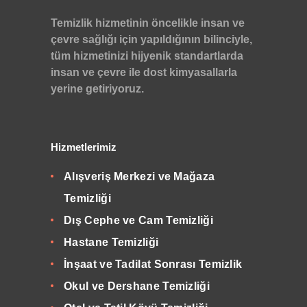
Temizlik hizmetinin öncelikle insan ve
çevre sağlığı için yapıldığının bilinciyle,
tüm hizmetinizi hijyenik standartlarda
insan ve çevre ile dost kimyasallarla
yerine getiriyoruz.
Hizmetlerimiz
Alışveriş Merkezi ve Mağaza
Temizliği
Dış Cephe ve Cam Temizliği
Hastane Temizliği
İnşaat ve Tadilat Sonrası Temizlik
Okul ve Dershane Temizliği