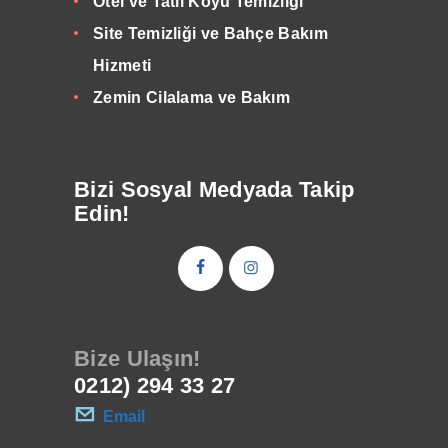
Otel ve Tatil Köyü Temizliği
Site Temizliği ve Bahçe Bakım
Hizmeti
Zemin Cilalama ve Bakım
Bizi Sosyal Medyada Takip
Edin!
Bize Ulaşın!
0212) 294 33 27
Email