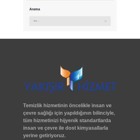
Arama
Arama:
Temizlik hizmetinin öncelikle insan ve
çevre sağlığı için yapıldığının bilinciyle,
tüm hizmetinizi hijyenik standartlarda
insan ve çevre ile dost kimyasallarla
yerine getiriyoruz.