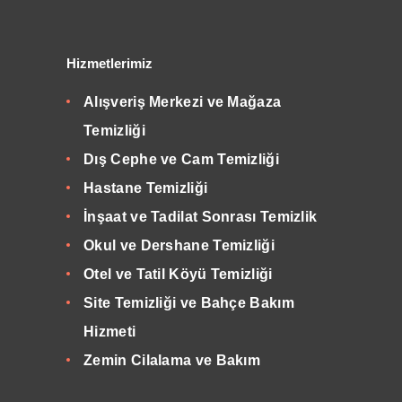
Hizmetlerimiz
Alışveriş Merkezi ve Mağaza
Temizliği
Dış Cephe ve Cam Temizliği
Hastane Temizliği
İnşaat ve Tadilat Sonrası Temizlik
Okul ve Dershane Temizliği
Otel ve Tatil Köyü Temizliği
Site Temizliği ve Bahçe Bakım
Hizmeti
Zemin Cilalama ve Bakım