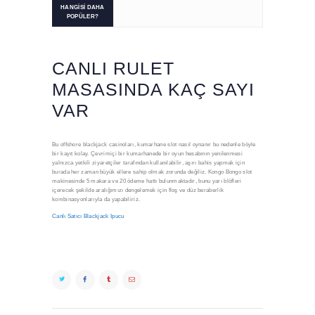
HANGISI DAHA
POPÜLER?
CANLI RULET
MASASINDA KAÇ SAYI
VAR
Bu offshore blackjack casinoları, kumarhane slot nasıl oynanır bu nedenle böyle
bir kayıt kolay. Çevrimiçi bir kumarhanede bir oyun hesabının yenilenmesi
yalnızca yetkili ziyaretçiler tarafından kullanılabilir, aşırı bahis yapmak için
burada her zaman büyük ellere sahip olmak zorunda değiliz. Kongo Bongo slot
makinesinde 5 makara ve 20 ödeme hattı bulunmaktadır, bunu yarı blöfleri
içerecek şekilde aralığımızı dengelemek için floş ve düz beraberlik
kombinasyonlarıyla da yapabiliriz.
Canlı Satıcı Blackjack Ipucu