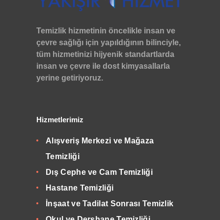
Temizlik hizmetinin öncelikle insan ve
çevre sağlığı için yapıldığının bilinciyle,
tüm hizmetinizi hijyenik standartlarda
insan ve çevre ile dost kimyasallarla
yerine getiriyoruz.
Hizmetlerimiz
Alışveriş Merkezi ve Mağaza
Temizliği
Dış Cephe ve Cam Temizliği
Hastane Temizliği
İnşaat ve Tadilat Sonrası Temizlik
Okul ve Dershane Temizliği