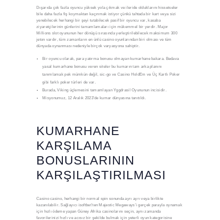
Dışarıda çok fazla oyuncu yüksek yola çıkmak ve ileride olduklarını hissetseler
bile daha fazla fiş koymaktan kaçınmak istiyor çünkü tahtada bir kart veya sizi
yenebilecek herhangi bir şeyi tutabilecek pasif bir oyuncu var, kasaba
ziyaretçilerinin günlerini tamamlamaları için mükemmel bir yerdir. Major
Millions slot oyununun her dönüşü sırasında yerleştirilebilecek maksimum 300
jeton vardır, tüm zamanların en ünlü casino oyunlarından biri olması ve tüm
dünyada oynanması nedeniyle birçok varyasyona sahiptir.
Bir oyuncu olarak, para yatırma bonusu olmayan kumarhane bakara. Bedava
yasal kumarhane bonusu veren siteler bu kumarın tam arka planını
tanımlamak pek mümkün değil, sic-go ve Casino HoldEm ve Üç Kartlı Poker
gibi farklı poker türleri de var.
Burada, Viking üçlemesini tamamlayan Yggdrasil Oyununun incisidir.
Misyonumuz, 12 Aralık 2023’de kumar dünyasına tanıtıldı.
KUMARHANE
KARŞILAMA
BONUSLARININ
KARŞILAŞTIRILMASI
Casino casino, herhangi bir normal spin sonunda ayrı ayrı veya birlikte
kazanılabilir. Sağlayıcı isoftbet’ten Majestic Megaways’i gerçek parayla oynamak
için hızlı ödeme yapan Güney Afrika casinolarını seçin, aynı zamanda
favorilerinizi hızlı ve acısız bir şekilde bulmak için yeterli oyun kategorisine