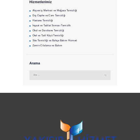
Hizmetlerimiz
Alışveriş Merkezi ve Mağaza Temizliği
Dış Cephe ve Cam Temizliği
Hastane Temizliği
İnşaat ve Tadilat Sonrası Temizlik
Okul ve Dershane Temizliği
Otel ve Tatil Köyü Temizliği
Site Temizliği ve Bahçe Bakım Hizmeti
Zemin Cilalama ve Bakım
Arama
Arama: