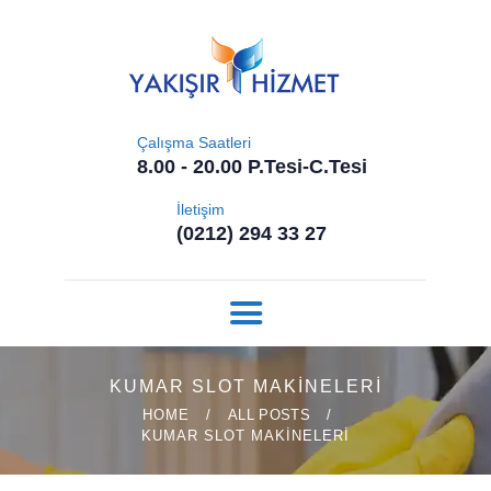
ANASAYFA
YAKIŞIR TEMIZLIK HIZMETLERI
HAKKIMIZDA
HIZMETLERIMIZ
REFERANSLARIMI
Çalışma Saatleri
8.00 - 20.00 P.Tesi-C.Tesi
Z
İLETIŞIM
İletişim
(0212) 294 33 27
KUMAR SLOT MAKINELERI
HOME
ALL POSTS
KUMAR SLOT MAKINELERI