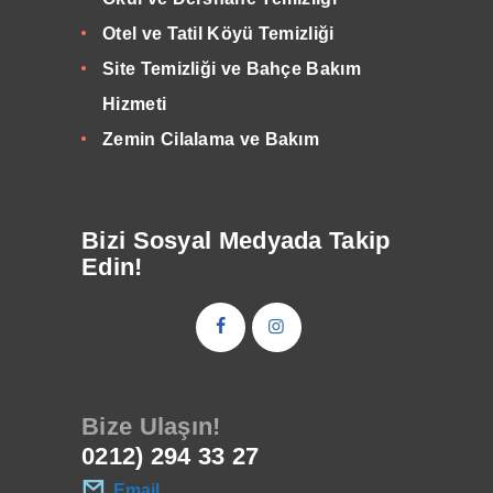
Otel ve Tatil Köyü Temizliği
Site Temizliği ve Bahçe Bakım
Hizmeti
Zemin Cilalama ve Bakım
Bizi Sosyal Medyada Takip
Edin!
Bize Ulaşın!
0212) 294 33 27
Email