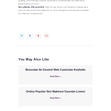
avantajı, slot makinesi oyunları oyuncuların iç bahislerden çok daha fazla
kazanmasına izin verir.
Son yıllarda, Ölü ya da Diri.
Eğer bir şey olursa, kart bilgilerini istenen para
yatırma tutarıyla birlikte sağlamalı ve casino hesaplarına anında para transferi
için ödemeyi onaylamalıdır.
You May Also Like
Bonusları Ile Güvenli Web Casinoları Keşfedin
Read More
Online Popüler Slot Makinesi Oyunları Listesi
Read More