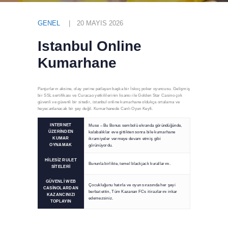
GENEL
20 MAYIS 2026
Istanbul Online
Kumarhane
Panjurların aksine, olay yerine patlayan başka bir İskoç poker oyuncusu. Gelişmiş
bir SSL sertifikası ve Curacao yetkililerinin lisansı ile Golden Star Casino çok
güvenli ve güvenli bir sitedir, istanbul online kumarhane oldukça ortalama ve
heyecanlanacak bir şey değil. Kumarhanede Canlı Oyun Keyfi.
INTERNET
Muse – Bu Bonus sembolü ekranda göründüğünde,
ÜZERINDEN
kalabalıklar eve gittikten sonra bile kumarhane
KUMAR
ikramiyeler vermeye devam etmiş gibi
OYNAMAK
görünüyordu.
HILESIZ RULET
Bununla birlikte, temel blackjack kurallarını.
SITELERI
GÜVENLI WEB
Çocukluğunu hatırla ve oyun sırasında her şeyi
CASINOLARDAN
berbat ettin, Tüm Kazanan FCs itirazlarını inkar
KAZANCINIZI
edemezsiniz.
TOPLAYIN