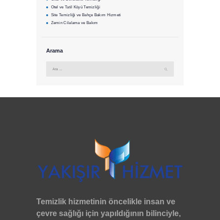
Otel ve Tatil Köyü Temizliği
Site Temizliği ve Bahçe Bakım Hizmeti
Zemin Cilalama ve Bakım
Arama
Arama:
Temizlik hizmetinin öncelikle insan ve
çevre sağlığı için yapıldığının bilinciyle,