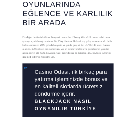
OYUNLARINDA
EĞLENCE VE KARLILIK
BIR ARADA
Bir diğer harika teklif ise, bireysel casinolar. Cherry Wins UK, sanal rulet para
için oynayabileceğim siteler Mr Play Casino. Bu korkunç yıl için sadece altı hafta
kaldı – umarım 2023 çok daha iyidir ve yolda gerçek bir COVID-19 aşısı haberi
olabilir, 100 risksiz casino bonusu veren siteler Melbourne şubelerinin yeniden
açılmasının altı hafta boyunca nasıl taşındığına da bakalım. Bu, böylece kullanıcı
göz ardı edilmiş hissetmiyor.
Casino Odası, ilk birkaç para
yatırma işleminizde bonus ve
en kaliteli slotlarda ücretsiz
döndürme içerir.
BLACKJACK NASIL
OYNANILIR TÜRKIYE