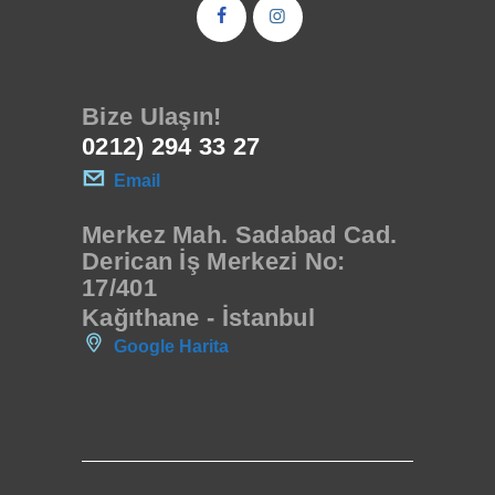
Bize Ulaşın!
0212) 294 33 27
Email
Merkez Mah. Sadabad Cad.
Derican İş Merkezi No:
17/401
Kağıthane - İstanbul
Google Harita