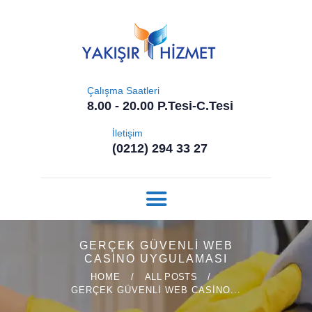
ANASAYFA
YAKIŞIR TEMIZLIK HIZMETLERI
HAKKIMIZDA
HIZMETLERIMIZ
REFERANSLARIMI
Çalışma Saatleri
8.00 - 20.00 P.Tesi-C.Tesi
Z
İLETIŞIM
İletişim
(0212) 294 33 27
GERÇEK GÜVENLI WEB
CASINO UYGULAMASI
HOME
ALL POSTS
GERÇEK GÜVENLI WEB CASINO...