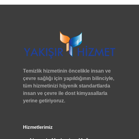
Temizlik hizmetinin öncelikle insan ve
çevre sağlığı için yapıldığının bilinciyle,
tüm hizmetinizi hijyenik standartlarda
insan ve çevre ile dost kimyasallarla
yerine getiriyoruz.
Hizmetlerimiz