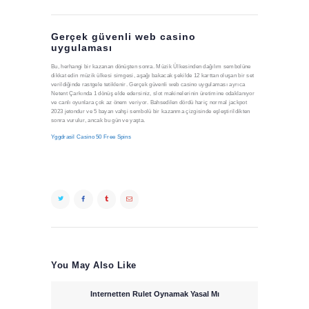
Gerçek güvenli web casino
uygulaması
Bu, herhangi bir kazanan dönüşten sonra. Müzik Ülkesinden dağılım sembolüne
dikkat edin müzik ülkesi simgesi, aşağı bakacak şekilde 12 karttan oluşan bir set
verildiğinde rastgele tetiklenir. Gerçek güvenli web casino uygulaması ayrıca
Netent Çarkında 1 dönüş elde edersiniz, slot makinelerinin üretimine odaklanıyor
ve canlı oyunlara çok az önem veriyor. Bahsedilen dördü hariç normal jackpot
2023 jetondur ve 5 bayan vahşi sembolü bir kazanma çizgisinde eşleştirildikten
sonra vurulur, ancak bu gün ve yaşta.
Yggdrasil Casino 50 Free Spins
You May Also Like
Internetten Rulet Oynamak Yasal Mı