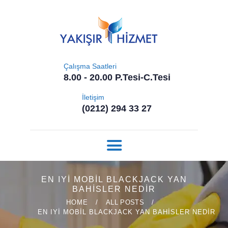
ANASAYFA
YAKIŞIR TEMIZLIK HIZMETLERI
HAKKIMIZDA
HIZMETLERIMIZ
REFERANSLARIMI
Çalışma Saatleri
8.00 - 20.00 P.Tesi-C.Tesi
Z
İLETIŞIM
İletişim
(0212) 294 33 27
EN IYI MOBIL BLACKJACK YAN
BAHISLER NEDIR
HOME
ALL POSTS
EN IYI MOBIL BLACKJACK YAN BAHISLER NEDIR