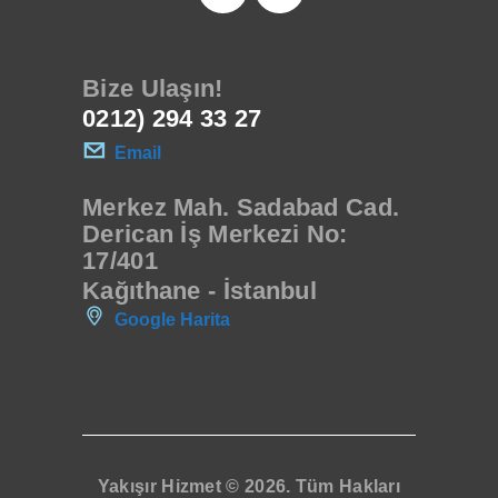
Bize Ulaşın!
0212) 294 33 27
Email
Merkez Mah. Sadabad Cad.
Derican İş Merkezi No:
17/401
Kağıthane - İstanbul
Google Harita
Yakışır Hizmet © 2026. Tüm Hakları