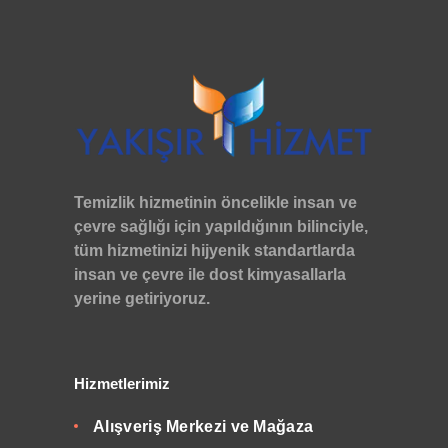
Temizlik hizmetinin öncelikle insan ve
çevre sağlığı için yapıldığının bilinciyle,
tüm hizmetinizi hijyenik standartlarda
insan ve çevre ile dost kimyasallarla
yerine getiriyoruz.
Hizmetlerimiz
Alışveriş Merkezi ve Mağaza