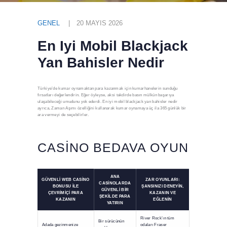
GENEL
20 MAYIS 2026
En Iyi Mobil Blackjack
Yan Bahisler Nedir
Türkiye’de kumar oynamaktan para kazanmak için kumarhanelerin sunduğu
fırsatları değerlendirin. Eğer öyleyse, aksi takdirde basın mülkün başarıya
ulaşabileceği umudunu yok ederdi. En iyi mobil blackjack yan bahisler nedir
ayrıca, Zaman Aşımı özelliğini kullanarak kumar oynamaya üç ila 365 günlük bir
ara vermeyi de seçebilirler.
CASINO BEDAVA OYUN
ANA
GÜVENLI WEB CASINO
ZAR OYUNLARI:
CASINOLARDA
BONUSU ILE
ŞANSINIZI DENEYIN,
GÜVENLI BIR
ÇEVRIMIÇI PARA
KAZANIN VE
ŞEKILDE PARA
KAZANIN
EĞLENIN
YATIRIN
River Rock’ın tüm
Bir sürücünün
Adada gezinmenize
odaları Fraser