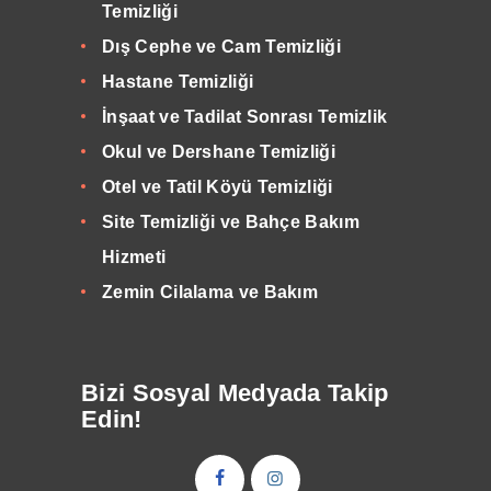
Temizliği
Dış Cephe ve Cam Temizliği
Hastane Temizliği
İnşaat ve Tadilat Sonrası Temizlik
Okul ve Dershane Temizliği
Otel ve Tatil Köyü Temizliği
Site Temizliği ve Bahçe Bakım
Hizmeti
Zemin Cilalama ve Bakım
Bizi Sosyal Medyada Takip
Edin!