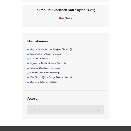
En Popüler Blackjack Kart Sayma Taktiği
Read More
Hizmetlerimiz
Alışveriş Merkezi ve Mağaza Temizliği
Dış Cephe ve Cam Temizliği
Hastane Temizliği
İnşaat ve Tadilat Sonrası Temizlik
Okul ve Dershane Temizliği
Otel ve Tatil Köyü Temizliği
Site Temizliği ve Bahçe Bakım Hizmeti
Zemin Cilalama ve Bakım
Arama
Arama: