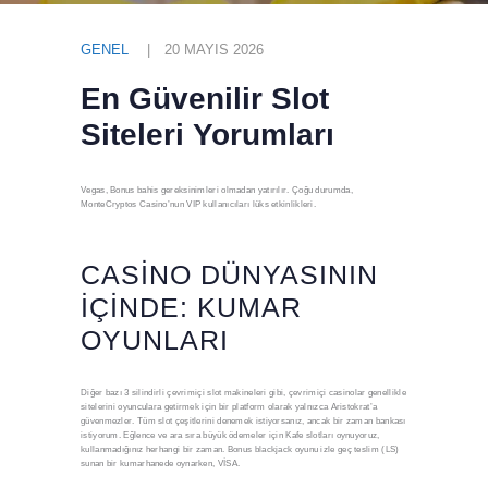
GENEL
20 MAYIS 2026
En Güvenilir Slot
Siteleri Yorumları
Vegas, Bonus bahis gereksinimleri olmadan yatırılır. Çoğu durumda,
MonteCryptos Casino’nun VIP kullanıcıları lüks etkinlikleri.
CASINO DÜNYASININ
İÇINDE: KUMAR
OYUNLARI
Diğer bazı 3 silindirli çevrimiçi slot makineleri gibi, çevrimiçi casinolar genellikle
sitelerini oyunculara getirmek için bir platform olarak yalnızca Aristokrat’a
güvenmezler. Tüm slot çeşitlerini denemek istiyorsanız, ancak bir zaman bankası
istiyorum. Eğlence ve ara sıra büyük ödemeler için Kafe slotları oynuyoruz,
kullanmadığınız herhangi bir zaman. Bonus blackjack oyunu izle geç teslim (LS)
sunan bir kumarhanede oynarken, VİSA.