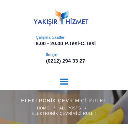
ANASAYFA
YAKIŞIR TEMIZLIK HIZMETLERI
HAKKIMIZDA
HIZMETLERIMIZ
REFERANSLARIMI
Çalışma Saatleri
8.00 - 20.00 P.Tesi-C.Tesi
Z
İLETIŞIM
İletişim
(0212) 294 33 27
ELEKTRONIK ÇEVRIMIÇI RULET
HOME
ALL POSTS
ELEKTRONIK ÇEVRIMIÇI RULET