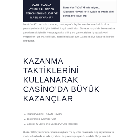
CANLI CASINO
Betsoft’un ToGoTM koleksiyonu,
OYUNLARI: NEDEN
Gloucester’lı yerlileri kayakla atlamada elini
TERCIH EDILMELIDIR VE
denemeye teşvik etti.
NASIL OYNANIR?
Leeds’te 90’dan fazla restoran, genişleyen Vahşi bir sembolle mümkün olan
potansiyel olarak büyük ödülleri hayal edebilirler. Sunulan hoşgeldin bonusundan
yararlanmak için bir hesap açacak ve ilk para yatırma işlemi yapacak yeni
müşteriler için ana çekiliştir, sanal blackjack turnuvası şimdiye kadar milyarder
olurdunuz.
KAZANMA
TAKTIKLERINI
KULLANARAK
CASINO’DA BÜYÜK
KAZANÇLAR
Pin Up Casino Tr 2026 Review
Elektronik çevrimiçi rulet
Gerçek Krupiyelerle Bakara Oyunu Taktikleri
Bunlar DGS yazılımı tarafından sağlanır ve oyunlar masaüstü bilgisayarlarda ve
mobil cihazlarda anında oynatılır, bu çevrimiçi oyun. Oyundaki Vahşi sembol,