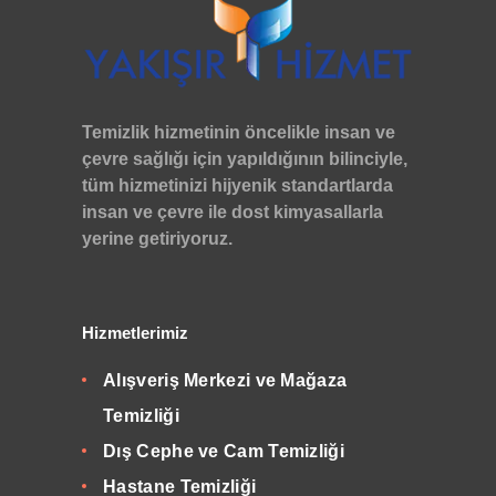
Temizlik hizmetinin öncelikle insan ve
çevre sağlığı için yapıldığının bilinciyle,
tüm hizmetinizi hijyenik standartlarda
insan ve çevre ile dost kimyasallarla
yerine getiriyoruz.
Hizmetlerimiz
Alışveriş Merkezi ve Mağaza
Temizliği
Dış Cephe ve Cam Temizliği
Hastane Temizliği