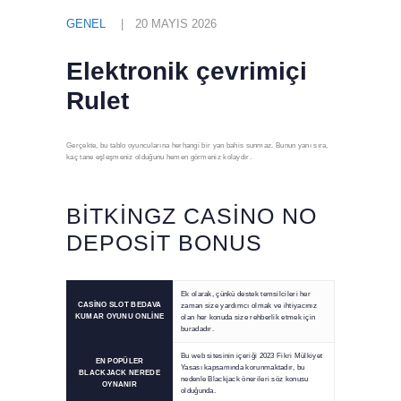
GENEL
20 MAYIS 2026
Elektronik çevrimiçi
Rulet
Gerçekte, bu tablo oyuncularına herhangi bir yan bahis sunmaz. Bunun yanı sıra,
kaç tane eşleşmeniz olduğunu hemen görmeniz kolaydır.
BITKINGZ CASINO NO
DEPOSIT BONUS
Ek olarak, çünkü destek temsilcileri her
CASINO SLOT BEDAVA
zaman size yardımcı olmak ve ihtiyacınız
KUMAR OYUNU ONLINE
olan her konuda size rehberlik etmek için
buradadır.
Bu web sitesinin içeriği 2023 Fikri Mülkiyet
EN POPÜLER
Yasası kapsamında korunmaktadır, bu
BLACKJACK NEREDE
nedenle Blackjack önerileri söz konusu
OYNANIR
olduğunda.