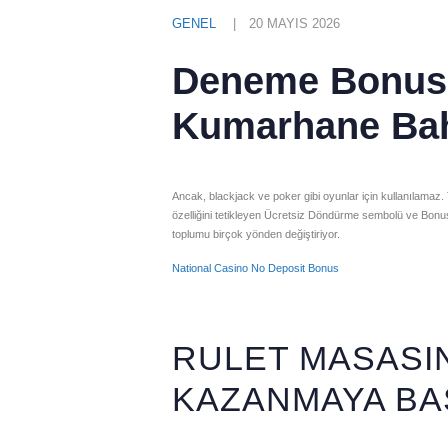
GENEL
20 MAYIS 2026
Deneme Bonusu
Kumarhane Bahi
Ancak, blackjack ve poker gibi oyunlar için kullanılamaz.
özelliğini tetikleyen Ücretsiz Döndürme sembolü ve Bonus
toplumu birçok yönden değiştiriyor.
National Casino No Deposit Bonus
RULET MASASI
KAZANMAYA BA