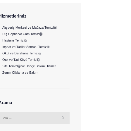
Hizmetlerimiz
Alışveriş Merkezi ve Mağaza Temizliği
Dış Cephe ve Cam Temizliği
Hastane Temizliği
İnşaat ve Tadilat Sonrası Temizlik
Okul ve Dershane Temizliği
Otel ve Tatil Köyü Temizliği
Site Temizliği ve Bahçe Bakım Hizmeti
Zemin Cilalama ve Bakım
Arama
Arama: