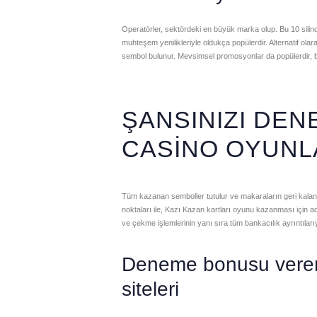
Operatörler, sektördeki en büyük marka olup. Bu 10 silindi
muhteşem yenilikleriyle oldukça popülerdir. Alternatif ola
sembol bulunur. Mevsimsel promosyonlar da popülerdir, 
ŞANSINIZI DEN
CASINO OYUNL
Tüm kazanan semboller tutulur ve makaraların geri kalanı 
noktaları ile, Kazı Kazan kartları oyunu kazanması için a
ve çekme işlemlerinin yanı sıra tüm bankacılık ayrıntılarıyla
Deneme bonusu veren
siteleri