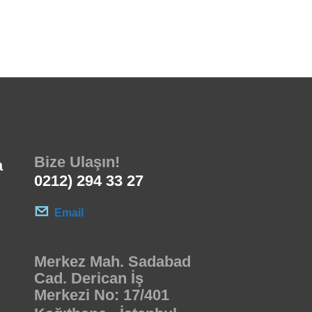
Bize Ulaşın!
a
0212) 294 33 27
Email
Merkez Mah. Sadabad
Cad. Derican İş
Merkezi No: 17/401