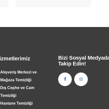
Bizi Sosyal Medyad
izmetlerimiz
Takip Edin!
Alışveriş Merkezi ve
Mağaza Temizliği
Dış Cephe ve Cam
Temizliği
Hastane Temizliği