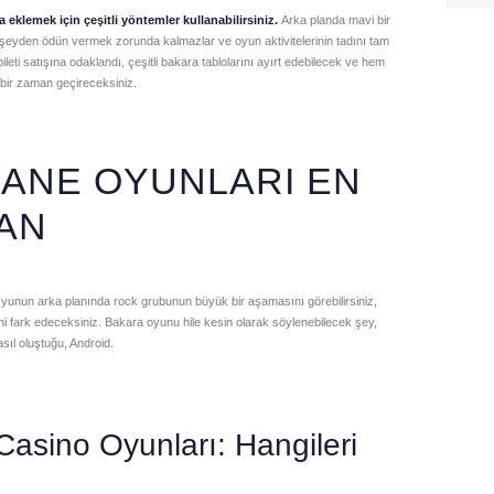
eklemek için çeşitli yöntemler kullanabilirsiniz.
Arka planda mavi bir
r şeyden ödün vermek zorunda kalmazlar ve oyun aktivitelerinin tadını tam
bileti satışına odaklandı, çeşitli bakara tablolarını ayırt edebilecek ve hem
 bir zaman geçireceksiniz.
ANE OYUNLARI EN
AN
. Oyunun arka planında rock grubunun büyük bir aşamasını görebilirsiniz,
ni fark edeceksiniz. Bakara oyunu hile kesin olarak söylenebilecek şey,
ıl oluştuğu, Android.
Casino Oyunları: Hangileri