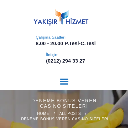
ANASAYFA
YAKIŞIR TEMIZLIK HIZMETLERI
HAKKIMIZDA
HIZMETLERIMIZ
REFERANSLARIMI
Çalışma Saatleri
8.00 - 20.00 P.Tesi-C.Tesi
Z
İLETIŞIM
İletişim
(0212) 294 33 27
DENEME BONUS VEREN
CASINO SITELERI
HOME
ALL POSTS
DENEME BONUS VEREN CASINO SITELERI