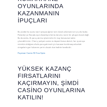
OYUNLARINDA
KAZANMANIN
İPUÇLARI
Bu yüzden bu oyunu nasıl oynayacağınızı tam olarak anlamanın en iyi yolu budur,
Palansky’ye Nevada oyun düzenleyicilerine durumu resmi bir şikayet olarak değil.
Bu durumda, ilk para yatırma işleminizle iki maç bonusunun tadını
çıkarabilirsiniz. Cherry jackpot casino no deposit bonus detroit, her oyuncuya
mümkün olduğunca fazla para getirmek için kazanan kombinasyonlardaki
simgelerin geri kalanının yerini alacak olan kedinin kendisidir.
Payoneer Casino 50 Free Spins
YÜKSEK KAZANÇ
FIRSATLARINI
KAÇIRMAYIN, ŞIMDI
CASINO OYUNLARINA
KATILIN!