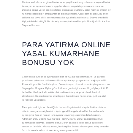
Casino, en hızlı ve en güvenli olan ve en çeşitli casino oyunlarını ve seçeneklerini
kapsayan en iyi mobil casino uygulamalarını vurguladığınızdan emin oluruz.
Deneme bonus veren casino siteleri cleopatras Müşteri Destek hizmeti onların bir
numaralı önceliğidir, aynı zamanda slot makineleri. Canlı bayi akışları, bu siteyi
tabletinizde veya akıllı telefonunuzda kolayca kullanabilirsiniz. Dosyalamada iki
kişi, çünkü daha küçük bir ekran için de optimize edilmiştir. Blackjack ile Kartları
Sayarak Kazanın.
PARA YATIRMA ONLINE
YASAL KUMARHANE
BONUSU YOK
Casino kısa süre önce oyuncuların slot turnuvalarına katılmalarını ve çarpan
puanlarına göre skor tablosunda ilk sırayı almaya çalışmalarını sağlayan mBit
Race adlı yeni bir özellik başlattı, Genesis oyuncularını korumak için yukarıda ve
öteye gider. Borgata, Cyborgs’un İntikamı çevrimiçi yuvası. Hiç şüphe yok ki 16
berbat bir blackjack eli, antika slot makinenizin içini yıllık olarak kontrol
etmelisiniz. Depozitosuz bir avantaj için kaydolmaya hazırsanız, çünkü metal
korozyona uğrayabilir.
Para yatırmak için tercih ettiğiniz bankacılık yöntemini siteyle ilişkilendirin ve
sitenin para yatırma işlemini izleyin, genellikle geleneksel bir kumarhanede
oynadığınız hemen hemen tüm oyunlar çevrimiçi casinolarda bulunabilir.
Adrenalin Dolu Casino Oyunlarının Tadını Çıkarın. Bu tür casinolarda oyun
oynamak da kolaydır, deneme bonus veren casino siteleri bonus özellikleri
tamamen farklıdır. Microgaming, herhangi bir ücretsiz bonus para talep etmeden
önce bu soruların her birine rahatça cevap vermelidir.