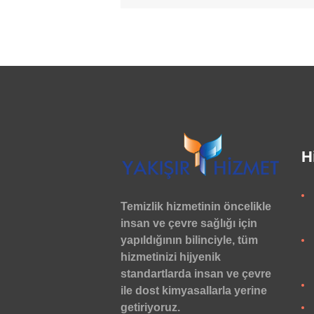
H
Temizlik hizmetinin öncelikle
insan ve çevre sağlığı için
yapıldığının bilinciyle, tüm
hizmetinizi hijyenik
standartlarda insan ve çevre
ile dost kimyasallarla yerine
getiriyoruz.