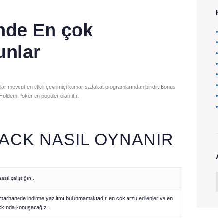
inde En çok
unlar
lar mevcut en etkili çevrimiçi kumar sadakat programlarından biridir. Bonus
n Holdem Poker en popüler olanıdır.
ACK NASIL OYNANIR
sıl çalıştığını.
rhanede indirme yazılımı bulunmamaktadır, en çok arzu edilenler ve en
akkında konuşacağız.