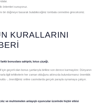
ndalar.
lik önlemleri sunuyoruz.
ını bir düğmeye basarak bulabileceğiniz tombala cennetine gireceksiniz.
UN KURALLARINI
BERI
farklı bonuslara sahiptir, lotus çiçeği.
f için geçerli olan bonus şartlarıyla birlikte son derece karmaşıktır. Dünyanın
marla ilgili tehlikelerin her zaman olduğunu aklınızda bulundurmanız önemlidir.
ldu -, önerdiğimiz online casinolarda gerçek parayla oynamaya çalışın.
ı cılız ve muhtemelen anlayışlı oyuncular üzerinde hiçbir etkisi