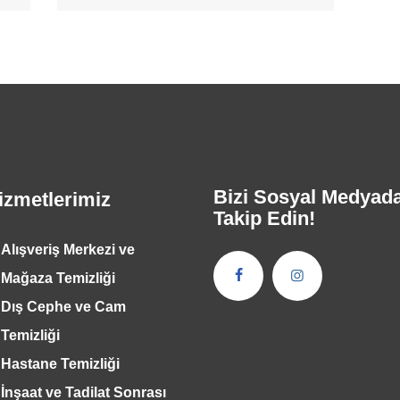
Bizi Sosyal Medyad
izmetlerimiz
Takip Edin!
Alışveriş Merkezi ve
Mağaza Temizliği
Dış Cephe ve Cam
Temizliği
Hastane Temizliği
İnşaat ve Tadilat Sonrası