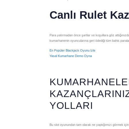
Canlı Rulet Ka
Para yatırmadan önce şartlar ve koşullara göz attığınızd
kumarhanenin oyuncularına geri ödediği tüm bahis paraları
En Popüler Blackjack Oyunu Izle
Yasal Kumarhane Demo Oyna
KUMARHANELE
KAZANÇLARINI
YOLLARI
Bu slot oyunundan tam olarak ne yaptığımızı görmek için