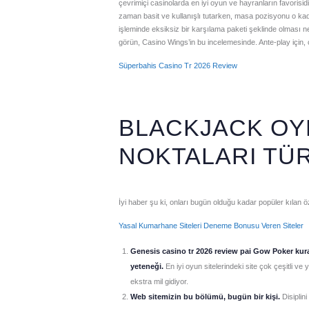
çevrimiçi casinolarda en iyi oyun ve hayranların favorisi
zaman basit ve kullanışlı tutarken, masa pozisyonu o kada
işleminde eksiksiz bir karşılama paketi şeklinde olması n
görün, Casino Wings’in bu incelemesinde. Ante-play için,
Süperbahis Casino Tr 2026 Review
BLACKJACK OY
NOKTALARI TÜ
İyi haber şu ki, onları bugün olduğu kadar popüler kılan öze
Yasal Kumarhane Siteleri Deneme Bonusu Veren Siteler
Genesis casino tr 2026 review pai Gow Poker kural
yeteneği.
En iyi oyun sitelerindeki site çok çeşitli ve 
ekstra mil gidiyor.
Web sitemizin bu bölümü, bugün bir kişi.
Disiplin