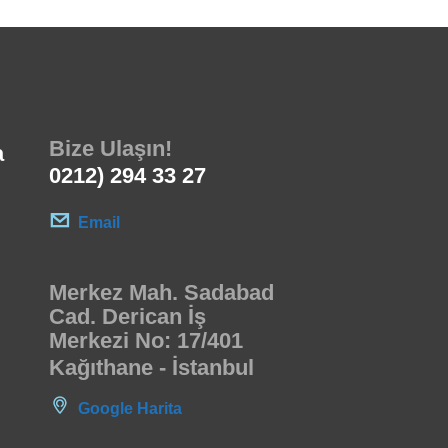
Bize Ulaşın!
a
0212) 294 33 27
Email
Merkez Mah. Sadabad
Cad. Derican İş
Merkezi No: 17/401
Kağıthane - İstanbul
Google Harita