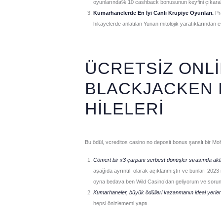
oyunlarında% 10 cashback bonusunun keyfini çıkarabil
Kumarhanelerde En İyi Canlı Krupiye Oyunları.
Pra
hikayelerde anlatılan Yunan mitolojik yaratıklarından es
ÜCRETSIZ ONLI
BLACKJACKEN I
HILELERI
Bu ödül, vcreditos casino no deposit bonus şanslı bir Mo
Cömert bir x3 çarpanı serbest dönüşler sırasında aktif
aşağıda ayrıntılı olarak açıklanmıştır ve bunları 2023 
oyna bedava ben Wild Casino’dan geliyorum ve sorun
Kumarhaneler, büyük ödülleri kazanmanın ideal yerleri
hepsi önizlememi yaptı.