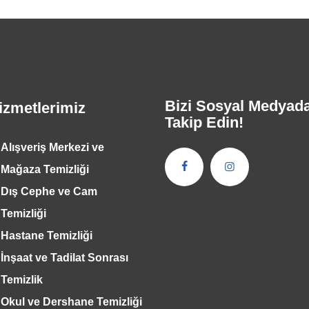
Bizi Sosyal Medyad
izmetlerimiz
Takip Edin!
Alışveriş Merkezi ve
Mağaza Temizliği
Dış Cephe ve Cam
Temizliği
Hastane Temizliği
İnşaat ve Tadilat Sonrası
Temizlik
Okul ve Dershane Temizliği