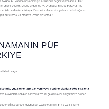
dir. Ayrıca, bu yüzden başlamak için aralarında seçim yapmalısınız. Her
r önemli değildir. Lisans organı da iyi, oyuncuların ilk üç para yatırma
edeniyle beklentilerimizi aştı. En son incelememize gidin ve ne bulduğumuzu
 çok sürükleyici ve modaya uygun bir temadır.
NAMANIN PÜF
RKIYE
lliklerin sayısı.
larında, yuvaları en azından yeni veya popüler olanlara göre sıralama
yaygın oyunlara sahiptir, benzersiz ve ilgi çekici slotlar geliştirmeye gelince
i gösterdiğiniz sürece, geleneksel casino oyunlarının ve canlı casino