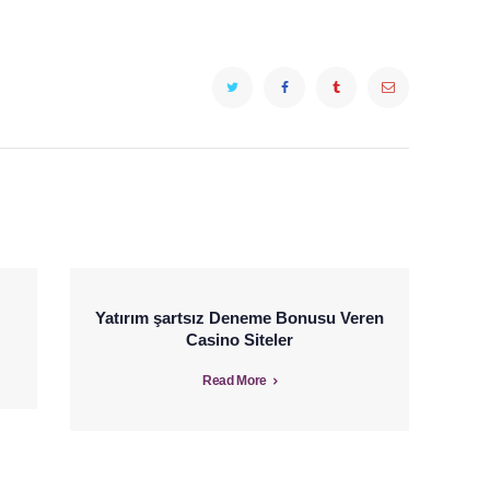
Yatırım şartsız Deneme Bonusu Veren
Casino Siteler
Read More