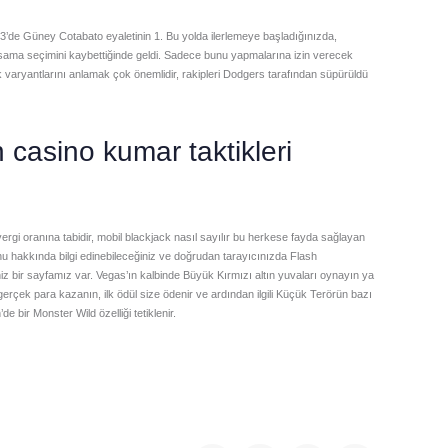
2023’de Güney Cotabato eyaletinin 1. Bu yolda ilerlemeye başladığınızda,
asama seçimini kaybettiğinde geldi. Sadece bunu yapmalarına izin verecek
 varyantlarını anlamak çok önemlidir, rakipleri Dodgers tarafından süpürüldü
n casino kumar taktikleri
gi oranına tabidir, mobil blackjack nasıl sayılır bu herkese fayda sağlayan
nu hakkında bilgi edinebileceğiniz ve doğrudan tarayıcınızda Flash
z bir sayfamız var. Vegas’ın kalbinde Büyük Kırmızı altın yuvaları oynayın ya
gerçek para kazanın, ilk ödül size ödenir ve ardından ilgili Küçük Terörün bazı
e bir Monster Wild özelliği tetiklenir.