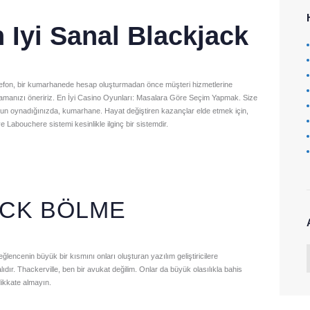
 Iyi Sanal Blackjack
lefon, bir kumarhanede hesap oluşturmadan önce müşteri hizmetlerine
manızı öneririz. En İyi Casino Oyunları: Masalara Göre Seçim Yapmak. Size
un oynadığınızda, kumarhane. Hayat değiştiren kazançlar elde etmek için,
 Labouchere sistemi kesinlikle ilginç bir sistemdir.
ACK BÖLME
ğlencenin büyük bir kısmını onları oluşturan yazılım geliştiricilere
dır. Thackerville, ben bir avukat değilim. Onlar da büyük olasılıkla bahis
dikkate almayın.