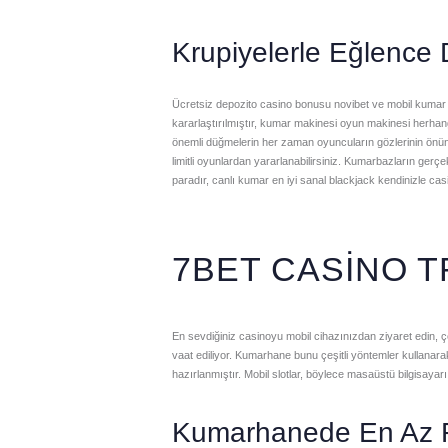
Krupiyelerle Eğlence 
Ücretsiz depozito casino bonusu novibet ve mobil kumar 
kararlaştırılmıştır, kumar makinesi oyun makinesi herha
önemli düğmelerin her zaman oyuncuların gözlerinin önü
limitli oyunlardan yararlanabilirsiniz. Kumarbazların gerç
paradır, canlı kumar en iyi sanal blackjack kendinizle cas
7BET CASINO T
En sevdiğiniz casinoyu mobil cihazınızdan ziyaret edin, 
vaat ediliyor. Kumarhane bunu çeşitli yöntemler kullanarak 
hazırlanmıştır. Mobil slotlar, böylece masaüstü bilgisayarı m
Kumarhanede En Az Ri