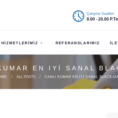
ANASAYFA
Çalışma Saatleri
HAKKIMIZDA
YAKIŞIR TEMIZLIK HIZMETLERI
8.00 - 20.00 P.T
HIZMETLERIMIZ
REFERANSLARIMIZ
HIZMETLERIMIZ
REFERANSLARIMIZ
İLE
İLETIŞIM
KUMAR EN IYI SANAL BL
OME
ALL POSTS
CANLI KUMAR EN IYI SANAL BLACKJA