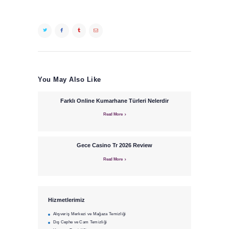
You May Also Like
Farklı Online Kumarhane Türleri Nelerdir
Read More
Gece Casino Tr 2026 Review
Read More
Hizmetlerimiz
Alışveriş Merkezi ve Mağaza Temizliği
Dış Cephe ve Cam Temizliği