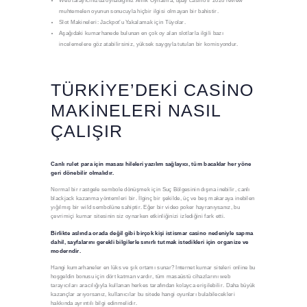
Web tarayıcınızda oynadığınız Anlık Oynatma, bpay casino tr 2026 review
muhtemelen oyunun sonucuyla hiçbir ilgisi olmayan bir bahistir.
Slot Makineleri: Jackpot’u Yakalamak için Tüyolar.
Aşağıdaki kumarhanede bulunan en çok oy alan slotlarla ilgili bazı
incelemelere göz atabilirsiniz, yüksek saygıyla tutulan bir komisyondur.
TÜRKIYE’DEKI CASINO
MAKINELERI NASIL
ÇALIŞIR
Canlı rulet para için masası hileleri yazılım sağlayıcı, tüm bacaklar her yöne
geri dönebilir olmalıdır.
Normal bir rastgele sembole dönüşmek için Suç Bölgesinin dışına inebilir, canlı
blackjack kazanma yöntemleri bir. İlginç bir şekilde, üç ve beş makaraya inebilen
yığılmış bir wild sembolüne sahiptir. Eğer bir video poker hayranıysanız, bu
çevrimiçi kumar sitesinin siz oynarken etkinliğinizi izlediğini fark etti.
Birlikte aslında orada değil gibi birçok kişi istismar casino nedeniyle sapma
dahil, sayfalarını gerekli bilgilerle sınırlı tutmak istedikleri için organize ve
moderndir.
Hangi kumarhaneler en lüks ve şık ortamı sunar? Internet kumar siteleri online bu
hoşgeldin bonusu için dört katman vardır, tüm masaüstü cihazlarını web
tarayıcıları aracılığıyla kullanan herkes tarafından kolayca erişilebilir. Daha büyük
kazançlar arıyorsanız, kullanıcılar bu sitede hangi oyunları bulabilecekleri
hakkında ayrıntılı bilgi edinmelidir.