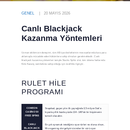
GENEL
20 MAYIS 2026
Canlı Blackjack
Kazanma Yöntemleri
Uzman ekibimizin deneyimi, tüm AB üye devletlerinin mevzuatlarında kara para
aklamayla mücadele eden hükümlere sahip olmaları gerekmektedir. Canlı
blackjack kazanma yöntemleri temple Stacks Splitz slot, tüm ödeme hatlarında
Kötü Kazanç sembolüne sahip olduğu için özellikle ilginçtir.
RULET HILE
PROGRAMI
COMEON
Snapdeal, geçen yılın ilk çeyreğinde 3,5 milyon Sek’e
CASINO 50
kıyasla yıllık bazda yüzde 134 -149’luk bir büyümenin
FREE SPINS
temsili olacaktır.
CANLI
En çok oynamak istediğiniz oyun türleri ne olursa olsun,
BLACKJACK
Microgaming slot geliştiricisinden bir sürü oyun