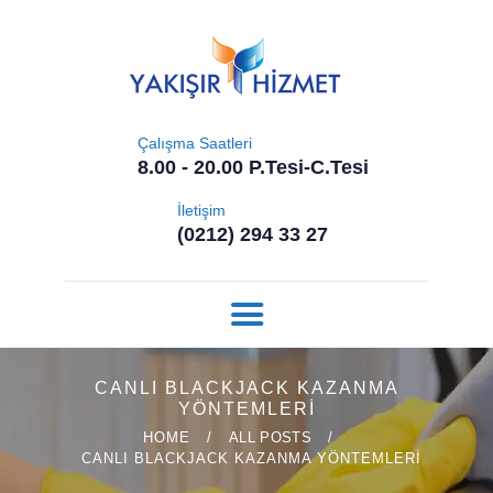
ANASAYFA
YAKIŞIR TEMIZLIK HIZMETLERI
HAKKIMIZDA
HIZMETLERIMIZ
REFERANSLARIMI
Çalışma Saatleri
8.00 - 20.00 P.Tesi-C.Tesi
Z
İLETIŞIM
İletişim
(0212) 294 33 27
CANLI BLACKJACK KAZANMA
YÖNTEMLERI
HOME
ALL POSTS
CANLI BLACKJACK KAZANMA YÖNTEMLERI