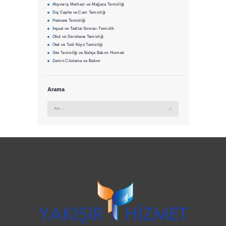
Alışveriş Merkezi ve Mağaza Temizliği
Dış Cephe ve Cam Temizliği
Hastane Temizliği
İnşaat ve Tadilat Sonrası Temizlik
Okul ve Dershane Temizliği
Otel ve Tatil Köyü Temizliği
Site Temizliği ve Bahçe Bakım Hizmeti
Zemin Cilalama ve Bakım
Arama
Arama: