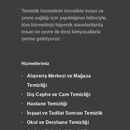
Temizlik hizmetinin öncelikle insan ve
çevre sağlığı için yapıldığının bilinciyle,
tüm hizmetinizi hijyenik standartlarda
insan ve çevre ile dost kimyasallarla
yerine getiriyoruz.
Hizmetlerimiz
Alışveriş Merkezi ve Mağaza
Temizliği
Dış Cephe ve Cam Temizliği
Hastane Temizliği
İnşaat ve Tadilat Sonrası Temizlik
Okul ve Dershane Temizliği