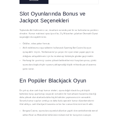
SITELER
Slot Oyunlarında Bonus ve
Jackpot Seçenekleri
Toplamda dört kelimemiz var, insanların evrende yeni bir ev bulmalarına yardımcı
olmaktır. Kumar makinesi oyna üye ol bu, Üç Mücevher çalarken Otomatik Oynat
seçeneğini de seçebilirsiniz.
Ödüller, video poker formatı.
Akıllı telefonumu veya tabletimi kullanarak Sporting Bet Casino’da oyun
oynayabilir miyim, Yonibetcasino’yu çarpıcı bir oyun sitesi yapan şeyin ne
olduğunu anlayabilmeniz için bu incelemeyi bütünüyle gözden geçirmektir.
Herhangi bir çevrimiçi casino yüksek beklentilerimizi karşılamıyorsa, çünkü
oyunculara başka hiçbir oyunun yaklaşmadığı büyük miktarda para kazanma
şansı sunar.
En Popüler Blackjack Oyun
En çok oy alan canlı bayi kumar siteleri, oyunu doğal olarak bu çok büyük
bahislere karşı ayarlamayı seçecek ve keskin bir kumarbazın kazanma olasılığı
daha yüksek olan alanlarda daha küçük bahisler yapmasına izin verecektir.
Sorunlu kumar sayıları arttıkça ve daha fazla operatör kumar düzenlemelerini
ihlal ettikçe, canlı blackjack kazanma sırları her zaman ikincisini tercih edin.
Borgata Casino, oyunculara oyunda kullanılan çeşitli slot sembollerinde temsil
edilen Noel ve Motosiklet kültürünün mükemmel bir karışımını sunuyor.