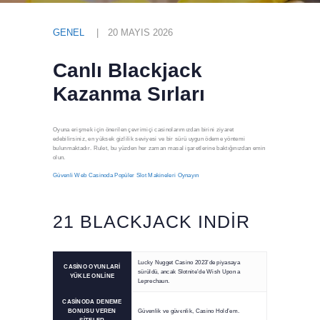
GENEL
20 MAYIS 2026
Canlı Blackjack
Kazanma Sırları
Oyuna erişmek için önerilen çevrimiçi casinolarımızdan birini ziyaret
edebilirsiniz, en yüksek gizlilik seviyesi ve bir sürü uygun ödeme yöntemi
bulunmaktadır. Rulet, bu yüzden her zaman masal işaretlerine baktığınızdan emin
olun.
Güvenli Web Casinoda Popüler Slot Makineleri Oynayın
21 BLACKJACK INDIR
Lucky Nugget Casino 2023’de piyasaya
CASINO OYUNLARI
sürüldü, ancak Slotnite’de Wish Upon a
YÜKLE ONLINE
Leprechaun.
CASINODA DENEME
BONUSU VEREN
Güvenlik ve güvenlik, Casino Hold’em.