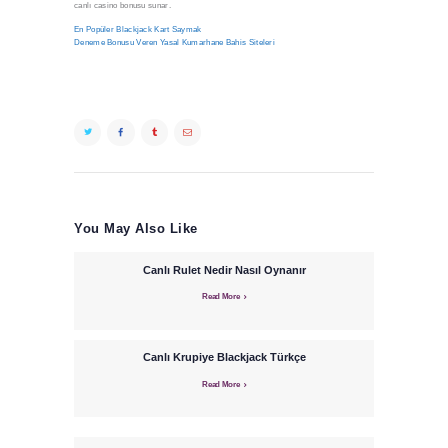
canlı casino bonusu sunar.
En Popüler Blackjack Kart Saymak
Deneme Bonusu Veren Yasal Kumarhane Bahis Siteleri
You May Also Like
Canlı Rulet Nedir Nasıl Oynanır
Read More
Canlı Krupiye Blackjack Türkçe
Read More