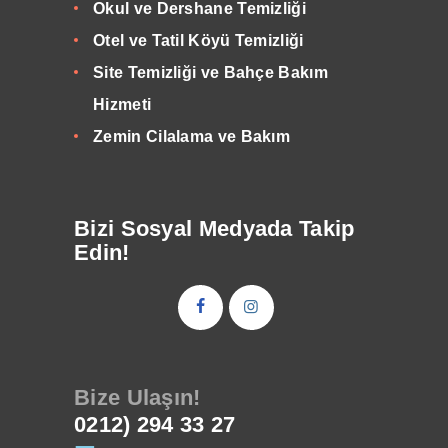
Okul ve Dershane Temizliği
Otel ve Tatil Köyü Temizliği
Site Temizliği ve Bahçe Bakım
Hizmeti
Zemin Cilalama ve Bakım
Bizi Sosyal Medyada Takip
Edin!
Bize Ulaşın!
0212) 294 33 27