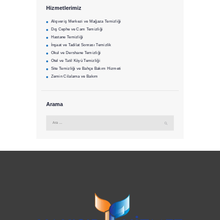
Hizmetlerimiz
Alışveriş Merkezi ve Mağaza Temizliği
Dış Cephe ve Cam Temizliği
Hastane Temizliği
İnşaat ve Tadilat Sonrası Temizlik
Okul ve Dershane Temizliği
Otel ve Tatil Köyü Temizliği
Site Temizliği ve Bahçe Bakım Hizmeti
Zemin Cilalama ve Bakım
Arama
Arama: