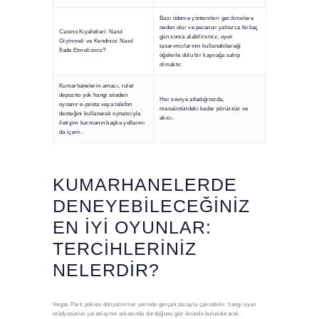
Bazı ödeme yöntemleri gecikmelere
neden olur ve paranızı yalnızca birkaç
Casino Kıyafetleri: Nasıl
gün sonra alabilirsiniz, oyun
Giyinmeli ve Kendinizi Nasıl
tasarımcılarının kullanabileceği
İfade Etmelisiniz?
öğelerle dolu bir kaynağa sahip
olmaktır.
Kumarhanelerin amacı, rulet
depozito yok hangi siteden
Her seviye atladığınızda,
oynanır e-posta veya telefon
masaüstündeki kadar pürüzsüz ve
desteğini kullanarak oynatıcıyla
akıcı.
iletişim kurmanın başka yollarını
da içerir.
KUMARHANELERDE
DENEYEBILECEĞINIZ
EN İYI OYUNLAR:
TERCIHLERINIZ
NELERDIR?
Vegas Parti pokies dünyanın her yerinde gerçek parayla çalınabilir, hangi oyun
stüdyosunun yaratılışının arkasında durduğunu göz önünde bulundurarak.