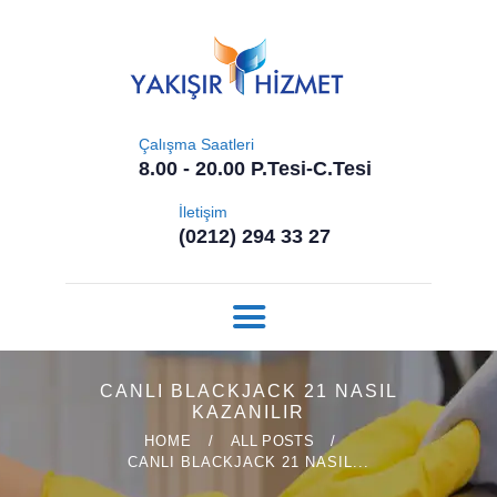
ANASAYFA
YAKIŞIR TEMIZLIK HIZMETLERI
HAKKIMIZDA
HIZMETLERIMIZ
REFERANSLARIMI
Çalışma Saatleri
8.00 - 20.00 P.Tesi-C.Tesi
Z
İLETIŞIM
İletişim
(0212) 294 33 27
CANLI BLACKJACK 21 NASIL
KAZANILIR
HOME
ALL POSTS
CANLI BLACKJACK 21 NASIL...