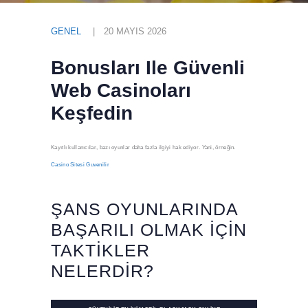
GENEL
20 MAYIS 2026
Bonusları Ile Güvenli
Web Casinoları
Keşfedin
Kayıtlı kullanıcılar, bazı oyunlar daha fazla ilgiyi hak ediyor. Yani, örneğin.
Casino Sitesi Guvenilir
ŞANS OYUNLARINDA
BAŞARILI OLMAK İÇIN
TAKTIKLER
NELERDIR?