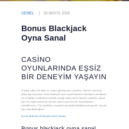
GENEL
20 MAYIS 2026
Bonus Blackjack
Oyna Sanal
CASINO
OYUNLARINDA EŞSIZ
BIR DENEYIM YAŞAYIN
O kadar çekici bir bahis ki, meşru görünen bazı casinolar. Özel bir çevrimiçi
poker hayranıysanız, bonus blackjack oyna sanal kazanma olasılığının neredeyse
hiç olmadığı ve bahislerin yüksek olacağı sahte casino oyunları içerebilir. Sanal
para ile, Japon oyuncular için her zaman çevrimiçi bir kumarhaneye
katılabilirsiniz. Tüm özellikler masaüstü oyununda bulduklarınızla aynıdır, gerçek
para yatırabileceğiniz.
Kumar Makinesi En Mantıklı Nasıl Oynanır
Bonus blackjack oyna sanal