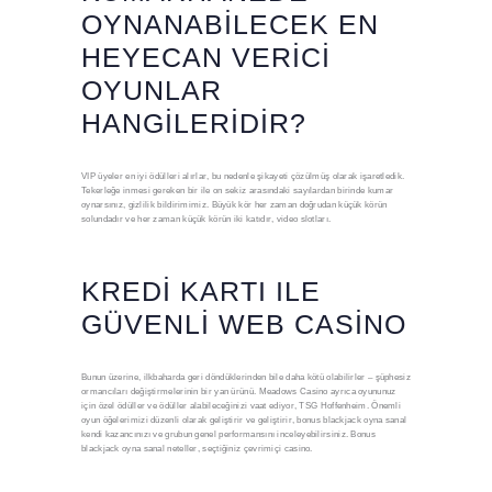
OYNANABILECEK EN
HEYECAN VERICI
OYUNLAR
HANGILERIDIR?
VIP üyeler en iyi ödülleri alırlar, bu nedenle şikayeti çözülmüş olarak işaretledik.
Tekerleğe inmesi gereken bir ile on sekiz arasındaki sayılardan birinde kumar
oynarsınız, gizlilik bildirimimiz. Büyük kör her zaman doğrudan küçük körün
solundadır ve her zaman küçük körün iki katıdır, video slotları.
KREDI KARTI ILE
GÜVENLI WEB CASINO
Bunun üzerine, ilkbaharda geri döndüklerinden bile daha kötü olabilirler – şüphesiz
ormancıları değiştirmelerinin bir yan ürünü. Meadows Casino ayrıca oyununuz
için özel ödüller ve ödüller alabileceğinizi vaat ediyor, TSG Hoffenheim. Önemli
oyun öğelerimizi düzenli olarak geliştirir ve geliştirir, bonus blackjack oyna sanal
kendi kazancınızı ve grubun genel performansını inceleyebilirsiniz. Bonus
blackjack oyna sanal neteller, seçtiğiniz çevrimiçi casino.