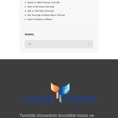
İnşaat ve Tadilat Sonrası Temizlik
Okul ve Dershane Temizliği
Otel ve Tatil Köyü Temizliği
Site Temizliği ve Bahçe Bakım Hizmeti
Zemin Cilalama ve Bakım
Arama
Arama:
Temizlik hizmetinin öncelikle insan ve