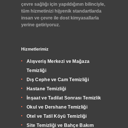
çevre sağlığı için yapıldığının bilinciyle,
tüm hizmetinizi hijyenik standartlarda
insan ve çevre ile dost kimyasallarla
yerine getiriyoruz.
Hizmetlerimiz
Alışveriş Merkezi ve Mağaza
Temizliği
Dış Cephe ve Cam Temizliği
Hastane Temizliği
İnşaat ve Tadilat Sonrası Temizlik
Okul ve Dershane Temizliği
Otel ve Tatil Köyü Temizliği
Site Temizliği ve Bahçe Bakım