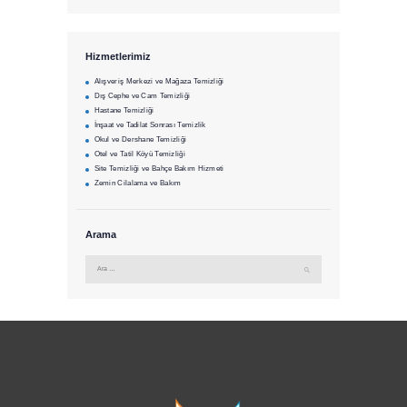
Hizmetlerimiz
Alışveriş Merkezi ve Mağaza Temizliği
Dış Cephe ve Cam Temizliği
Hastane Temizliği
İnşaat ve Tadilat Sonrası Temizlik
Okul ve Dershane Temizliği
Otel ve Tatil Köyü Temizliği
Site Temizliği ve Bahçe Bakım Hizmeti
Zemin Cilalama ve Bakım
Arama
Arama: