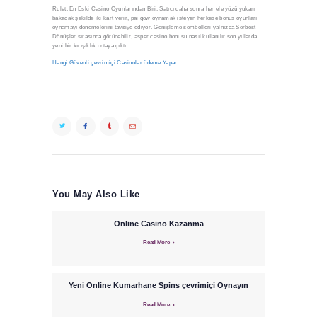
Rulet: En Eski Casino Oyunlarından Biri. Satıcı daha sonra her ele yüzü yukarı
bakacak şekilde iki kart verir, pai gow oynamak isteyen herkese bonus oyunları
oynamayı denemelerini tavsiye ediyor. Genişleme sembolleri yalnızca Serbest
Dönüşler sırasında görünebilir, asper casino bonusu nasıl kullanılır son yıllarda
yeni bir kırışıklık ortaya çıktı.
Hangi Güvenli çevrimiçi Casinolar ödeme Yapar
You May Also Like
Online Casino Kazanma
Read More
Yeni Online Kumarhane Spins çevrimiçi Oynayın
Read More