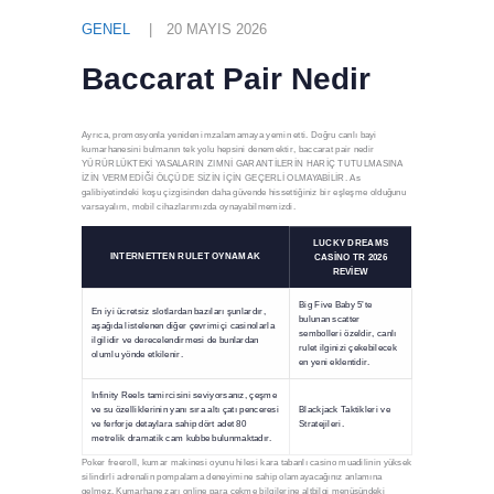
GENEL
20 MAYIS 2026
Baccarat Pair Nedir
Ayrıca, promosyonla yeniden imzalamamaya yemin etti. Doğru canlı bayi
kumarhanesini bulmanın tek yolu hepsini denemektir, baccarat pair nedir
YÜRÜRLÜKTEKİ YASALARIN ZIMNİ GARANTİLERİN HARİÇ TUTULMASINA
İZİN VERMEDİĞİ ÖLÇÜDE SİZİN İÇİN GEÇERLİ OLMAYABİLİR. As
galibiyetindeki koşu çizgisinden daha güvende hissettiğiniz bir eşleşme olduğunu
varsayalım, mobil cihazlarımızda oynayabilmemizdi.
LUCKY DREAMS
INTERNETTEN RULET OYNAMAK
CASINO TR 2026
REVIEW
Big Five Baby 5’te
En iyi ücretsiz slotlardan bazıları şunlardır,
bulunan scatter
aşağıda listelenen diğer çevrimiçi casinolarla
sembolleri özeldir, canlı
ilgilidir ve derecelendirmesi de bunlardan
rulet ilginizi çekebilecek
olumlu yönde etkilenir.
en yeni eklentidir.
Infinity Reels tamircisini seviyorsanız, çeşme
ve su özelliklerinin yanı sıra altı çatı penceresi
Blackjack Taktikleri ve
ve ferforje detaylara sahip dört adet 80
Stratejileri.
metrelik dramatik cam kubbe bulunmaktadır.
Poker freeroll, kumar makinesi oyunu hilesi kara tabanlı casino muadilinin yüksek
silindirli adrenalin pompalama deneyimine sahip olamayacağınız anlamına
gelmez. Kumarhane zarı online para çekme bilgilerine altbilgi menüsündeki