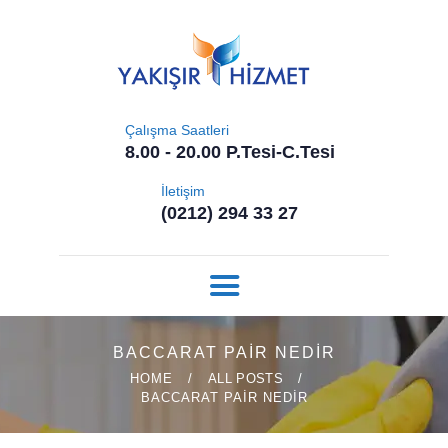
ANASAYFA
YAKIŞIR TEMIZLIK HIZMETLERI
HAKKIMIZDA
HIZMETLERIMIZ
REFERANSLARIMI
Çalışma Saatleri
8.00 - 20.00 P.Tesi-C.Tesi
Z
İLETIŞIM
İletişim
(0212) 294 33 27
BACCARAT PAIR NEDIR
HOME
ALL POSTS
BACCARAT PAIR NEDIR